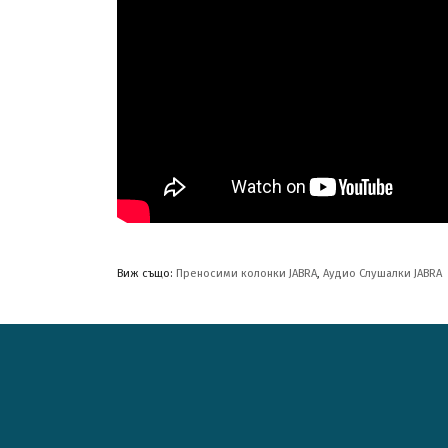
Виж също:
Преносими колонки JABRA
,
Аудио Слушалки JABRA