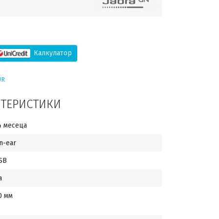
Калкулатор
UR
КТЕРИСТИКИ
4 месеца
n-ear
SB
а
0 мм