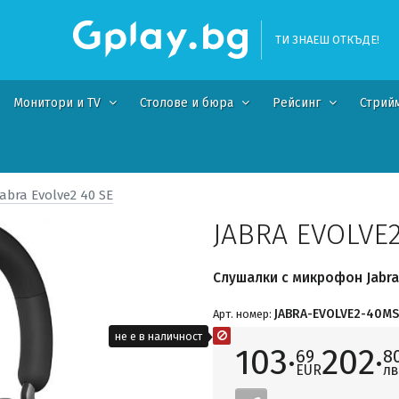
ТИ ЗНАЕШ ОТКЪДЕ!
Монитори и TV
Столове и бюра
Рейсинг
Стрий
Jabra Evolve2 40 SE
JABRA EVOLVE2
Слушалки с микрофон Jabra 
JABRA-EVOLVE2-40MS
Арт. номер:
не е в наличност
103·
202·
69
8
EUR
лв