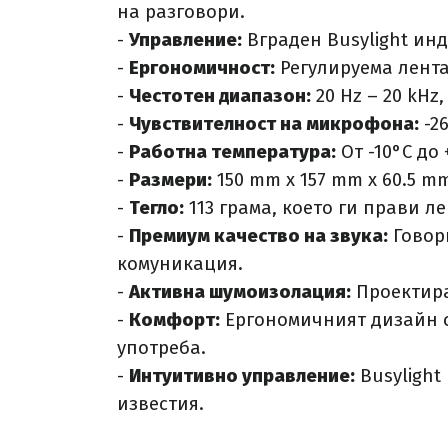
на разговори.​
-
Управление:
Вграден Busylight инд
-
Ергономичност:
Регулируема лента
-
Честотен диапазон:
20 Hz – 20 kHz,
-
Чувствителност на микрофона:
-26
-
Работна температура:
От -10°C до +
-
Размери:
150 mm x 157 mm x 60.5 mm
-
Тегло:
113 грама, което ги прави ле
-
Премиум качество на звука:
Говори
комуникация.​
-
Активна шумоизолация:
Проектира
-
Комфорт:
Ергономичният дизайн с
употреба.​
-
Интуитивно управление:
Busylight
известия.​