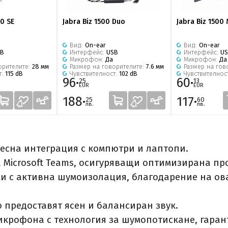
30 SE
Jabra Biz 1500 Duo
Jabra Biz 1500
Вид:
On-ear
Вид:
On-ear
SB
Интерфейс:
USB
Интерфейс:
U
Микрофон:
Да
Микрофон:
Да
орителите:
28 мм
Размер на говорителите:
7.6 мм
Размер на гов
т:
115 dB
Чувствителност:
102 dB
Чувствителнос
96·
60·
25
13
EUR
EUR
188·
117·
25
60
лв.
лв.
есна интеграция с компютри и лаптопи.​
Microsoft Teams, осигуряващи оптимизирана про
и с активна шумоизолация, благодарение на ов
 предоставят ясен и балансиран звук.​
рофона с технология за шумопотискане, гарант