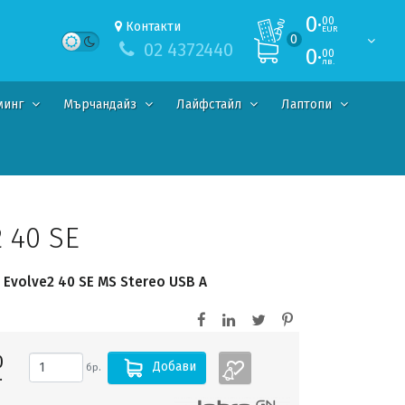
0·
00
Контакти
EUR
0
02 4372440
0·
00
лв.
минг
Мърчандайз
Лайфстайл
Лаптопи
 40 SE
Evolve2 40 SE MS Stereo USB A
0
Добави
бр.
.