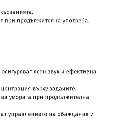
късванията.​
т при продължителна употреба.​
осигуряват ясен звук и ефективна
ентрация върху задачите.​
ява умората при продължителна
яват управлението на обаждания и