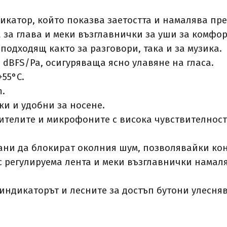
икатор, който показва заетостта и намалява пре
 за глава и меки възглавнички за уши за комфор
 подходящ както за разговори, така и за музика.​
 dBFS/Pa, осигуряваща ясно улавяне на гласа.​
55°C.​
.​
ки и удобни за носене.​
телите и микрофоните с висока чувствителност 
ни да блокират околния шум, позволявайки конц
 регулируема лента и меки възглавнички намал
 индикаторът и лесните за достъп бутони улесн