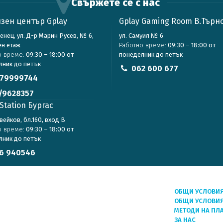
Свържете се с нас
зен център Gplay
Gplay Gaming Room В.Търн
зенец, ул. Д-р Марин Русев, № 6,
ул. Самуил № 6
ен етаж
Работно време:
09:30 – 18:00 от
о време:
09:30 – 18:00 от
понеделник до петък
лник до петък
062 600 677
79999744
/9628357
Station Бургас
авейков, бл.160, вход В
о време:
09:30 – 18:00 от
лник до петък
6 940546
ОБЩИ УСЛОВИ
ОБЩИ УСЛОВИЯ
МЕТОДИ НА ПЛ
ЗА НАС