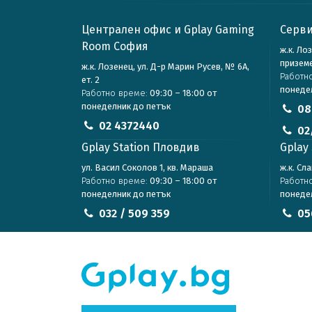
Централен офис и Gplay Gaming
Серви
Room София
ж.к. Ло
призем
ж.к. Лозенец, ул. Д-р Марин Русев, № 6А,
Работн
ет. 2
понеде
Работно време:
09:30 – 18:00 от
понеделник до петък
08
02 4372440
02
Gplay Station Пловдив
Gplay 
ул. Васил Соколов 1, кв. Мараша
ж.к. Сл
Работно време:
09:30 – 18:00 от
Работн
понеделник до петък
понеде
032 / 509 359
05