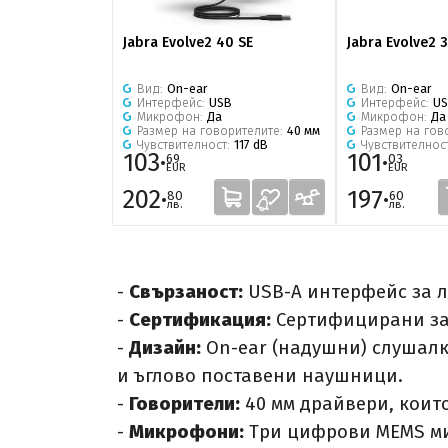
Jabra Evolve2 40 SE
Jabra Evolve2 
Вид:
On-ear
Вид:
On-ear
Интерфейс:
USB
Интерфейс:
U
Микрофон:
Да
Микрофон:
Да
Размер на говорителите:
40 мм
Размер на гов
Чувствителност:
117 dB
Чувствителнос
103·
101·
69
03
EUR
EUR
202·
197·
80
60
лв.
лв.
-
Свързаност:
USB-A интерфейс за л
-
Сертификация:
Сертифицирани за 
-
Дизайн:
On-ear (надушни) слушалк
и ъглово поставени наушници.​
-
Говорители:
40 мм драйвери, които
-
Микрофони:
Три цифрови MEMS мик