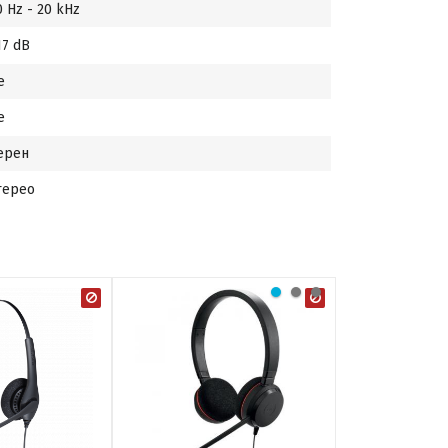
0 Hz - 20 kHz
17 dB
е
е
ерен
терео