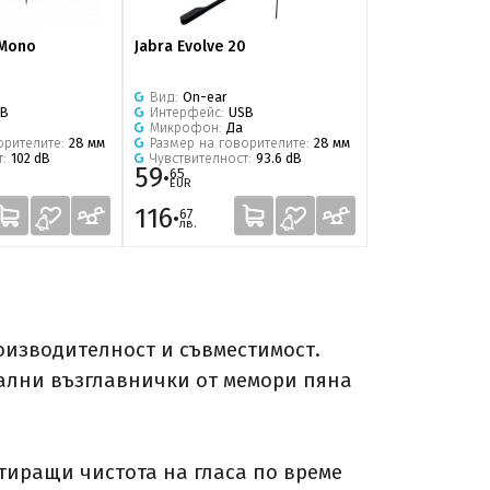
 Mono
Jabra Evolve 20
Jabra Evolve 2
Вид:
On-ear
Вид:
On-ear
SB
Интерфейс:
USB
Интерфейс:
U
Микрофон:
Да
Микрофон:
Да
орителите:
28 мм
Размер на говорителите:
28 мм
Размер на гов
т:
102 dB
Чувствителност:
93.6 dB
Чувствителнос
59·
57·
65
60
EUR
EUR
116·
112·
67
66
лв.
лв.
изводителност и съвместимост.​
ални възглавнички от мемори пяна
иращи чистота на гласа по време