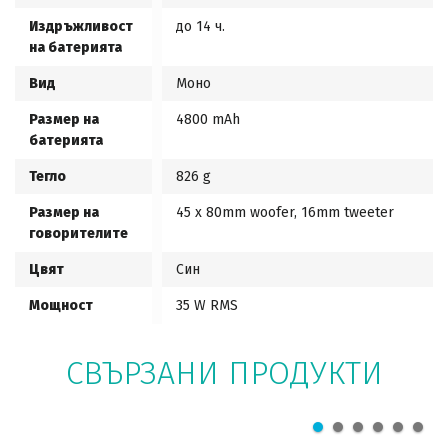
Издръжливост
до 14 ч.
на батерията
Вид
Моно
Размер на
4800 mAh
батерията
Тегло
826 g
Размер на
45 x 80mm woofer, 16mm tweeter
говорителите
Цвят
Син
Мощност
35 W RMS
СВЪРЗАНИ ПРОДУКТИ