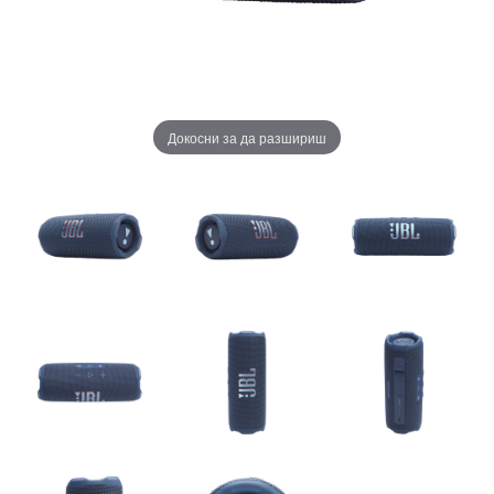
Докосни за да разшириш