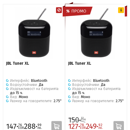
JBL Tuner XL
JBL Tuner XL
Интерфейс:
Bluetooth
Интерфейс:
Bluetooth
Водоустойчиви:
Да
Водоустойчиви:
Да
Издръжливост на батерията:
Издръжливост на батерията:
до 15 ч.
до 15 ч.
Вид:
Моно
Вид:
Моно
Размер на говорителите:
2.75"
Размер на говорителите:
2.75"
150·
32
EUR
147·
288·
127·
249·
76
99
78
92
EUR
лв.
EUR
лв.