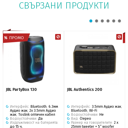
СВЪРЗАНИ ПРОДУКТИ
JBL PartyBox 130
JBL Authentics 200
Интерфейс:
Bluetooth
,
6.3мм
Интерфейс:
3.5mm Аудио жак
,
Аудио жак
,
2x 3.5mm Аудио
Bluetooth
,
Wi-Fi
жак
,
Toslink оптичен кабел
Водоустойчиви:
Не
Водоустойчиви:
Да
Вид:
Стерео
Издръжливост на батерията:
Размер на говорителите:
2 x
до 15 ч.
25mm tweeter + 5” woofer