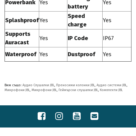
Powerbank
Yes
Yes
battery
Speed
Splashproof
Yes
Yes
charge
Supports
Yes
IP Code
IP67
Auracast
Waterproof
Yes
Dustproof
Yes
Виж също:
Аудио Слушалки JBL
,
Преносими колонки JBL
,
Аудио системи JBL
,
Микрофони JBL
,
Микрофони JBL
,
Геймърски слушалки JBL
,
Комплекти JBL