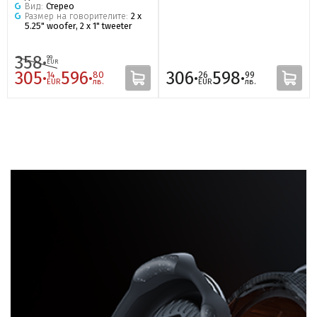
Вид:
Стерео
Размер на говорителите:
2 x
5.25" woofer, 2 x 1" tweeter
358·
99
EUR
305·
596·
306·
598·
14
80
26
99
EUR
лв.
EUR
лв.