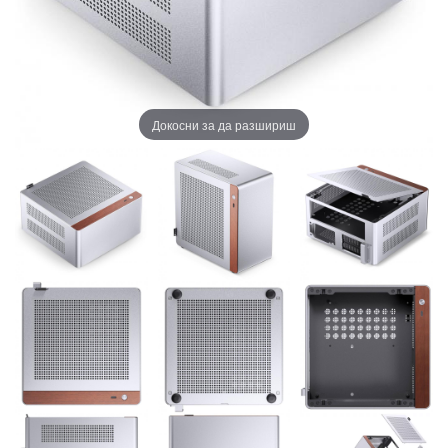
Докосни за да разшириш