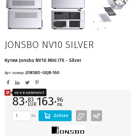
JONSBO NV10 SILVER
Кутия Jonsbo NV10 Mini ITX - Silver
JONSBO-GEJB-160
Арт. номер:
не е в наличност
83·
163·
83
96
EUR
лв.
Добави
бр.