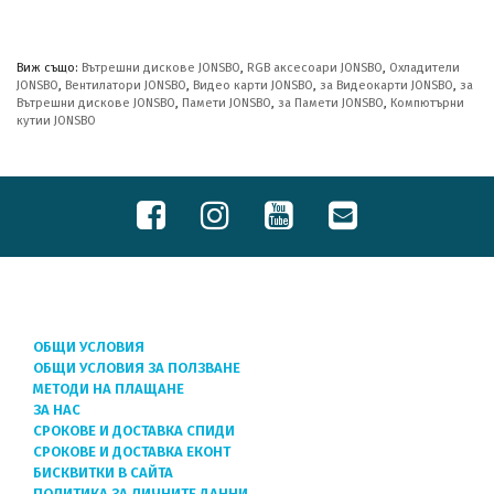
Виж също:
Вътрешни дискове JONSBO
,
RGB аксесоари JONSBO
,
Охладители
JONSBO
,
Вентилатори JONSBO
,
Видео карти JONSBO
,
за Видеокарти JONSBO
,
за
Вътрешни дискове JONSBO
,
Памети JONSBO
,
за Памети JONSBO
,
Компютърни
кутии JONSBO
ОБЩИ УСЛОВИЯ
ОБЩИ УСЛОВИЯ ЗА ПОЛЗВАНЕ
МЕТОДИ НА ПЛАЩАНЕ
ЗА НАС
СРОКОВЕ И ДОСТАВКА СПИДИ
СРОКОВЕ И ДОСТАВКА ЕКОНТ
БИСКВИТКИ В САЙТА
ПОЛИТИКА ЗА ЛИЧНИТЕ ДАННИ