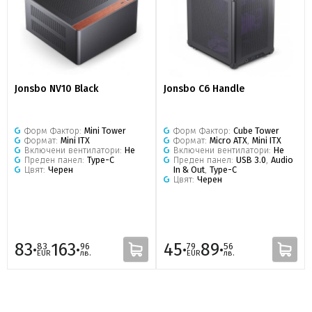
Jonsbo NV10 Black
Jonsbo C6 Handle
Форм Фактор:
Mini Tower
Форм Фактор:
Cube Tower
Формат:
Mini ITX
Формат:
Micro ATX
,
Mini ITX
Включени вентилатори:
Не
Включени вентилатори:
Не
Преден панел:
Type-C
Преден панел:
USB 3.0
,
Audio
Цвят:
Черен
In & Out
,
Type-C
Цвят:
Черен
83·
163·
45·
89·
83
96
79
56
EUR
лв.
EUR
лв.