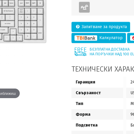
Запитване за продукта
Калкулатор
БЕЗПЛАТНА ДОСТАВКА
НА ПОРЪЧКИ НАД 100 E
ТЕХНИЧЕСКИ ХАРА
Гаранция
2
Свързаност
U
приближиш
Тип
М
Форма
9
Подсветка
Б