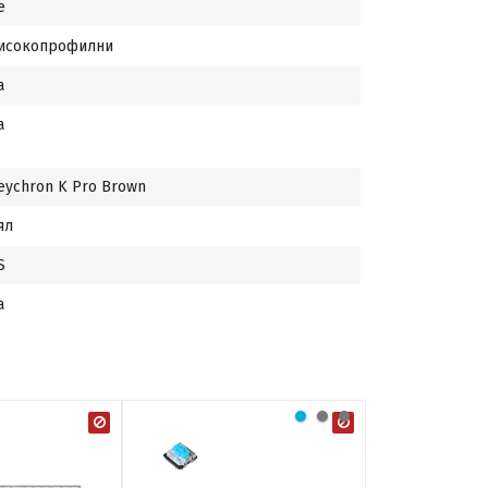
е
исокопрофилни
а
а
eychron K Pro Brown
ял
S
а