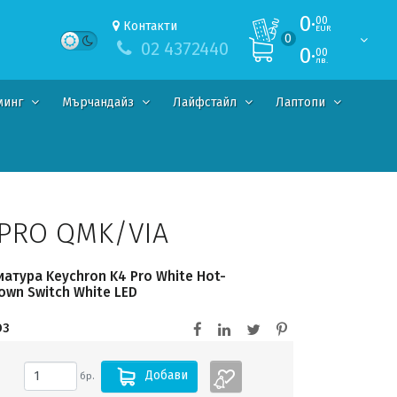
0·
00
Контакти
EUR
0
02 4372440
0·
00
лв.
минг
Мърчандайз
Лайфстайл
Лаптопи
PRO QMK/VIA
атура Keychron K4 Pro White Hot-
rown Switch White LED
O3
Добави
бр.