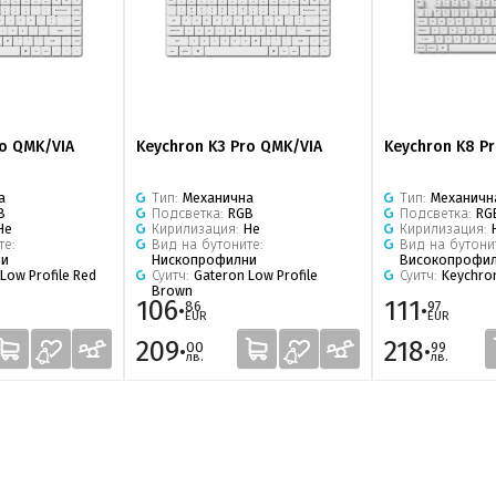
ro QMK/VIA
Keychron K3 Pro QMK/VIA
Keychron K8 P
а
Тип:
Механична
Тип:
Механичн
B
Подсветка:
RGB
Подсветка:
RG
Не
Кирилизация:
Не
Кирилизация:
те:
Вид на бутоните:
Вид на бутони
ни
Нископрофилни
Високопрофи
Low Profile Red
Суитч:
Gateron Low Profile
Суитч:
Keychron
Brown
106·
111·
86
97
EUR
EUR
209·
218·
00
99
лв.
лв.