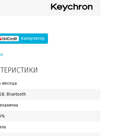
Калкулатор
UR
КТЕРИСТИКИ
4 месеца
SB, Bluetooth
еханична
6%
яла