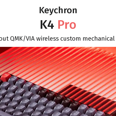
Keychron
K4
Pro
out QMK/VIA wireless custom mechanica