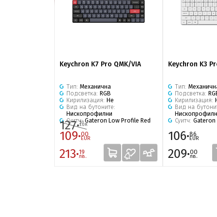
Keychron K7 Pro QMK/VIA
Keychron K3 P
Тип:
Механична
Тип:
Механичн
Подсветка:
RGB
Подсветка:
RG
Кирилизация:
Не
Кирилизация:
Вид на бутоните:
Вид на бутони
Нископрофилни
Нископрофил
Суитч:
Gateron Low Profile Red
Суитч:
Gateron 
127·
31
EUR
109·
106·
00
86
EUR
EUR
213·
209·
19
00
лв.
лв.