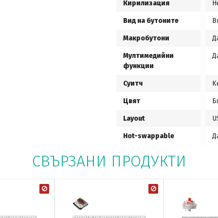
Кирилизация
Н
Вид на бутоните
В
Макробутони
Д
Мултимедийни
Д
функции
Суитч
K
Цвят
Б
Layout
U
Hot-swappable
Д
СВЪРЗАНИ ПРОДУКТИ