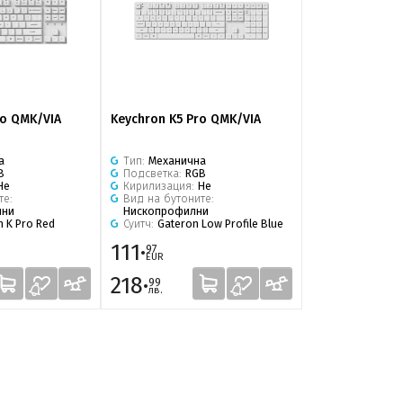
ro QMK/VIA
Keychron K5 Pro QMK/VIA
Keychron K2 P
а
Тип:
Механична
Тип:
Механичн
B
Подсветка:
RGB
Подсветка:
RG
Не
Кирилизация:
Не
Кирилизация:
те:
Вид на бутоните:
Вид на бутони
лни
Нископрофилни
Високопрофи
 K Pro Red
Суитч:
Gateron Low Profile Blue
Суитч:
Keychron
111·
111·
97
97
EUR
EUR
218·
218·
99
99
лв.
лв.