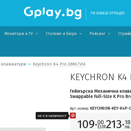
ТИ ЗНАЕШ ОТКЪДЕ!
Монитори и TV
Столове и бюра
Рейсинг
Стрий
 клавиатури
Keychron K4 Pro QMK/VIA
KEYCHRON K4 
Геймърска Механична клави
Swappable Full-Size K Pro B
KEYCHRON-KEY-K4P-
Арт. номер:
не е в наличност
109·
213·
00
18
EUR
лв.