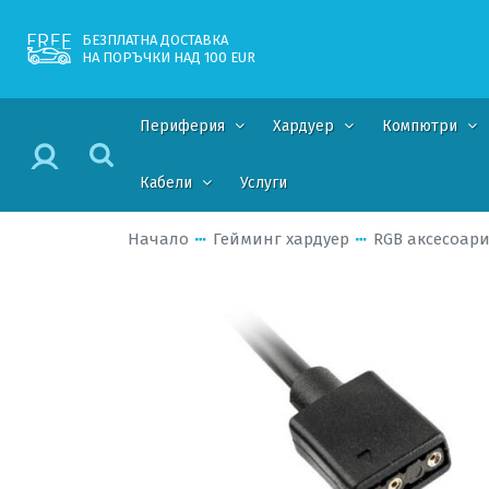
БЕЗПЛАТНА ДОСТАВКА
НА ПОРЪЧКИ НАД 100 EUR
Периферия
Хардуер
Компютри
Кабели
Услуги
Начало
Гейминг хардуер
RGB аксесоар