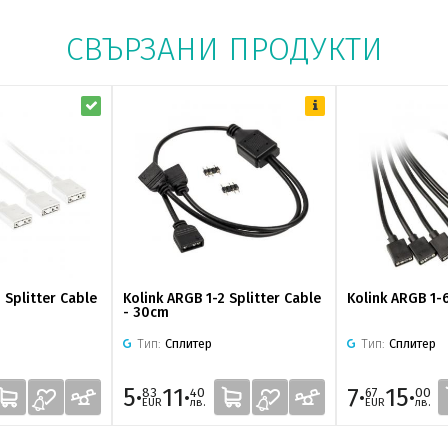
СВЪРЗАНИ ПРОДУКТИ
 Splitter Cable
Kolink ARGB 1-2 Splitter Cable
Kolink ARGB 1-6
- 30cm
Тип:
Сплитер
Тип:
Сплитер
5·
11·
7·
15·
83
40
67
00
EUR
лв.
EUR
лв.