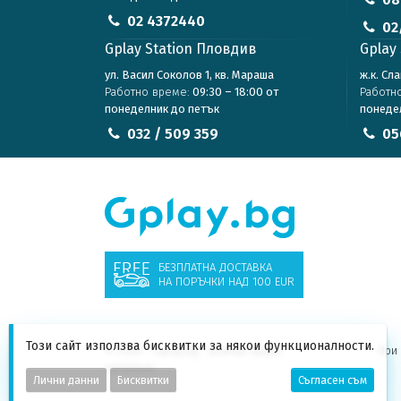
02 4372440
02
Gplay Station Пловдив
Gplay 
ул. Васил Соколов 1, кв. Мараша
ж.к. Сл
Работно време:
09:30 – 18:00 от
Работн
понеделник до петък
понеде
032 / 509 359
05
БЕЗПЛАТНА ДОСТАВКА
НА ПОРЪЧКИ НАД 100 EUR
Този сайт използва бисквитки за някои функционалности.
© 2026 - Gplay.bg - Всички права
При 
запазени
Лични данни
Бисквитки
Съгласен съм