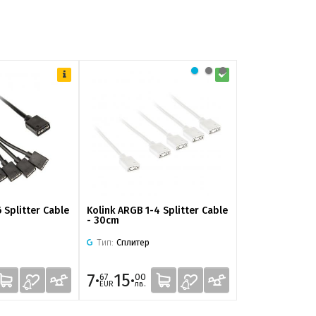
 Splitter Cable
Kolink ARGB 1-4 Splitter Cable
Kolink 4-Pin Fa
- 30cm
ARGB Cable Ad
Тип:
Сплитер
Тип:
Адаптер
7·
15·
5·
9·
67
00
11
99
EUR
лв.
EUR
лв.