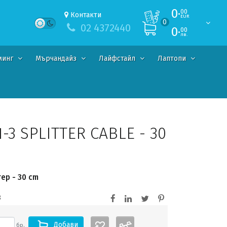
0·
00
Контакти
EUR
0
02 4372440
0·
00
лв.
минг
Мърчандайз
Лайфстайл
Лаптопи
-3 SPLITTER CABLE - 30
ер - 30 cm
3
Добави
бр.