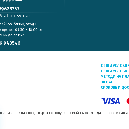
/9628357
Station Бургас
авейков, бл.160, вход В
о време:
09:30 – 18:00 от
лник до петък
6 940546
ОБЩИ УСЛОВИ
ОБЩИ УСЛОВИЯ
МЕТОДИ НА ПЛ
ЗА НАС
СРОКОВЕ И ДО
възникване на спор, свързан с покупка онлайн можете да ползвате сайта