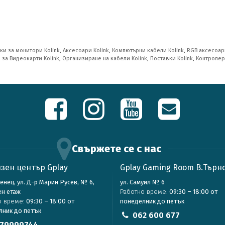
ки за монитори Kolink
,
Аксесоари Kolink
,
Компютърни кабели Kolink
,
RGB аксесоари
,
за Видеокарти Kolink
,
Организиране на кабели Kolink
,
Поставки Kolink
,
Контролер
Свържете се с нас
зен център Gplay
Gplay Gaming Room В.Търн
зенец, ул. Д-р Марин Русев, № 6,
ул. Самуил № 6
ен етаж
Работно време:
09:30 – 18:00 от
о време:
09:30 – 18:00 от
понеделник до петък
лник до петък
062 600 677
79999744