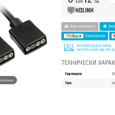
EUR
лв.
Виж наличност
Запи
Калкулатор
БЕЗПЛАТНА ДОСТАВКА
НА ПОРЪЧКИ НАД 100 E
ТЕХНИЧЕСКИ ХАРА
Гаранция
2
приближиш
Тип
С