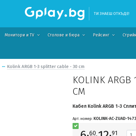
ТИ ЗНАЕШ ОТКЪДЕ!
Монитори и TV
Столове и бюра
Рейсинг
Стрий
и
Kolink ARGB 1-3 splitter cable - 30 cm
KOLINK ARGB 1
CM
Кабел Kolink ARGB 1-3 Сплит
KOLINK-AC-ZUAD-147
Арт. номер:
6·
12·
60
91