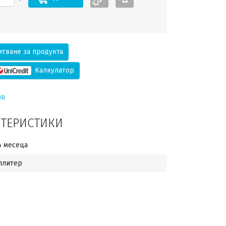
тване за продукта
Калкулатор
UR
КТЕРИСТИКИ
4 месеца
плитер