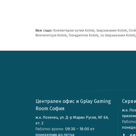
Виж също:
Компютърни кутии Kolink
,
Захранвания Kolink
,
Стой
Вентилатори Kolink
,
Охладители Kolink
,
за Захранвания Kolink
Централен офис и Gplay Gaming
Серви
Room София
ж.к. Ло
призем
ж.к. Лозенец, ул. Д-р Марин Русев, № 6А,
Работн
ет. 2
понеде
Работно време:
09:30 – 18:00 от
понеделник до петък
08