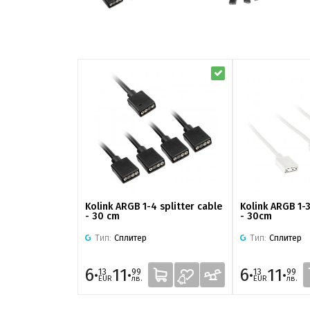
Kolink ARGB 1-4 splitter cable
Kolink ARGB 1-3
- 30 cm
- 30cm
Тип:
Сплитер
Тип:
Сплитер
6·
11·
6·
11·
13
99
13
99
EUR
лв.
EUR
лв.