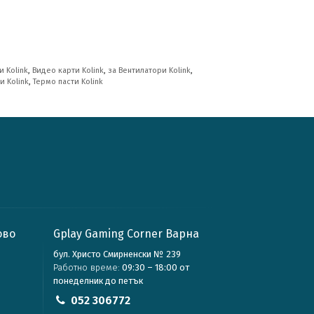
 Kolink
,
Видео карти Kolink
,
за Вентилатори Kolink
,
и Kolink
,
Термо пасти Kolink
ово
Gplay Gaming Corner Варна
бул. Христо Смирненски № 239
Работно време:
09:30 – 18:00 от
понеделник до петък
052 306772