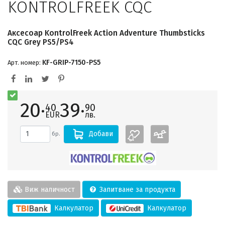
KONTROLFREEK CQC
Аксесоар KontrolFreek Action Adventure Thumbsticks
CQC Grey PS5/PS4
KF-GRIP-7150-PS5
Арт. номер:
20·
39·
40
90
EUR
лв.
Добави
бр.
Виж наличност
Запитване за продукта
Калкулатор
Калкулатор