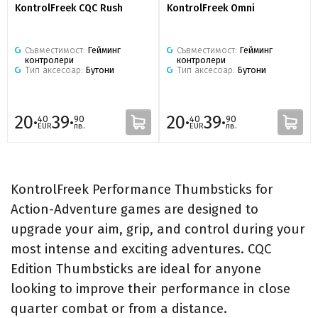
KontrolFreek CQC Rush
KontrolFreek Omni
Съвместимост:
Гейминг
Съвместимост:
Гейминг
контролери
контролери
Тип аксесоар:
Бутони
Тип аксесоар:
Бутони
20·
39·
20·
39·
40
90
40
90
EUR
лв.
EUR
лв.
KontrolFreek Performance Thumbsticks for
Action-Adventure games are designed to
upgrade your aim, grip, and control during your
most intense and exciting adventures. CQC
Edition Thumbsticks are ideal for anyone
looking to improve their performance in close
quarter combat or from a distance.