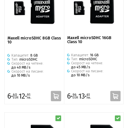
Maxell microSDHC 16GB
Maxell microSDHC 8GB Class
Class 10
10
Капацитет:
16 GB
Капацитет:
8 GB
Тип:
microSDHC
Тип:
microSDHC
Скорост на четене:
Скорост на четене:
до 45 MB/s
до 40 MB/s
Скорост на писане:
Скорост на писане:
до 10 MB/s
до 10 MB/s
6·
12·
6·
13·
60
91
96
61
EUR
лв.
EUR
лв.