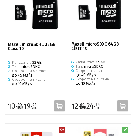
Maxell microSDXC 64GB
Maxell microSDHC 32GB
Class 10
Class 10
Капацитет:
64 GB
Капацитет:
32 GB
Тип:
microSDXC
Тип:
microSDHC
Скорост на четене:
Скорост на четене:
до 40 MB/s
до 45 MB/s
Скорост на писане:
Скорост на писане:
до 10 MB/s
до 10 MB/s
10·
19·
12·
24·
20
95
60
64
EUR
лв.
EUR
лв.