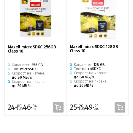
Maxell microSDXC 128GB
Maxell microSDXC 256GB
Class 10
Class 10
Капацитет:
128 GB
Капацитет:
256 GB
Тип:
microSDXC
Тип:
microSDXC
Скорост на четене:
Скорост на четене:
до 80 MB/s
до 80 MB/s
Скорост на писане:
Скорост на писане:
до 20 MB/s
до 20 MB/s
24·
46·
25·
49·
00
94
20
29
EUR
лв.
EUR
лв.