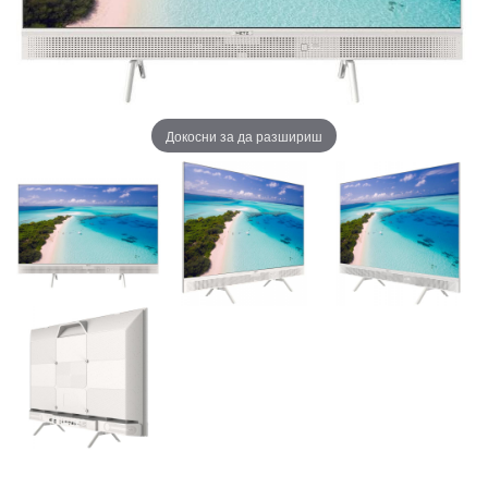
Докосни за да разшириш