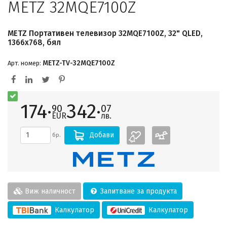
METZ 32MQE7100Z
METZ Портативен телевизор 32MQE7100Z, 32" QLED,
1366x768, бял
METZ-TV-32MQE7100Z
Арт. номер:
174·
342·
90
07
EUR
лв.
Добави
бр.
Виж наличност
Запитване за продукта
Калкулатор
Калкулатор