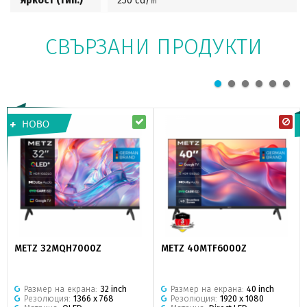
Яркост (тип.)
250 cd/㎡
СВЪРЗАНИ ПРОДУКТИ
METZ 32MQH7000Z
METZ 40MTF6000Z
Размер на екрана:
32 inch
Размер на екрана:
40 inch
Резолюция:
1366 x 768
Резолюция:
1920 x 1080