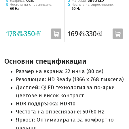
Матрица:
QLED
Матрица:
Direct LED
Честота на опресняване:
Честота на опресняване:
60 Hz
60 Hz
178·
350·
169·
330·
99
07
00
54
EUR
лв.
EUR
лв.
Основни спецификации
Размер на екрана: 32 инча (80 см)
Резолюция: HD Ready (1366 x 768 пиксела)
Дисплей: QLED технология за по-ярки
цветове и висок контраст
HDR поддръжка: HDR10
Честота на опресняване: 50/60 Hz
Яркост: Оптимизирана за комфортно
гледане