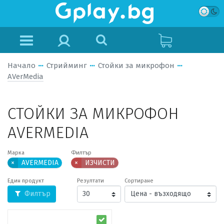
Начало
Стрийминг
Стойки за микрофон
AVerMedia
СТОЙКИ ЗА МИКРОФОН
AVERMEDIA
Марка
Филтър
×
AVERMEDIA
×
ИЗЧИСТИ
Един продукт
Резултати
Сортиране
Филтър