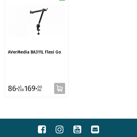
AVerMedia BA311L Flexi Go
86·
169·
41
00
EUR
лв.