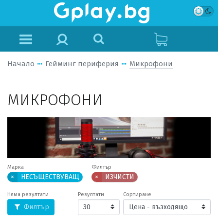
Начало
Гейминг периферия
Микрофони
МИКРОФОНИ
Марка
Филтър
×
НЕСЪЩЕСТВУВАЩ
×
ИЗЧИСТИ
Няма резултати
Резултати
Сортиране
Филтър