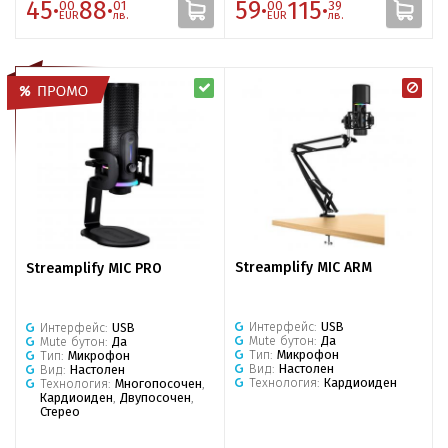
45·
88·
59·
115·
00
01
00
39
EUR
лв.
EUR
лв.
Streamplify MIC ARM
Streamplify MIC PRO
Интерфейс:
USB
Интерфейс:
USB
Mute бутон:
Да
Mute бутон:
Да
Тип:
Микрофон
Тип:
Микрофон
Вид:
Настолен
Вид:
Настолен
Технология:
Кардиоиден
Технология:
Многопосочен
,
Кардиоиден
,
Двупосочен
,
Стерео