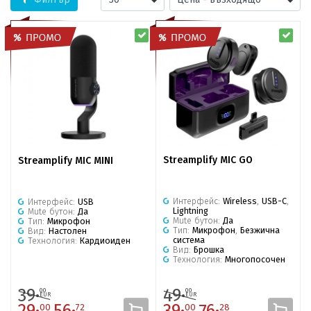
Streamplify MIC GO
Streamplify MIC MINI
Интерфейс:
Wireless
,
USB-C
,
Интерфейс:
USB
Lightning
Mute бутон:
Да
Mute бутон:
Да
Тип:
Микрофон
Тип:
Микрофон
,
Безжична
Вид:
Настолен
система
Технология:
Кардиоиден
Вид:
Брошка
Технология:
Многопосочен
39·
49·
00
00
EUR
EUR
29·
56·
39·
76·
00
72
00
28