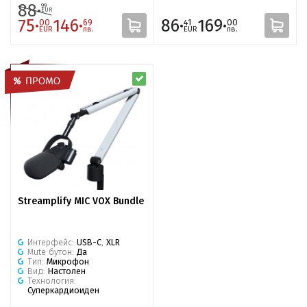
88·
99
EUR
75·
146·
86·
169·
00
69
41
00
EUR
лв.
EUR
лв.
Streamplify MIC VOX Bundle
Интерфейс:
USB-C
,
XLR
Mute бутон:
Да
Тип:
Микрофон
Вид:
Настолен
Технология:
Суперкардиоиден