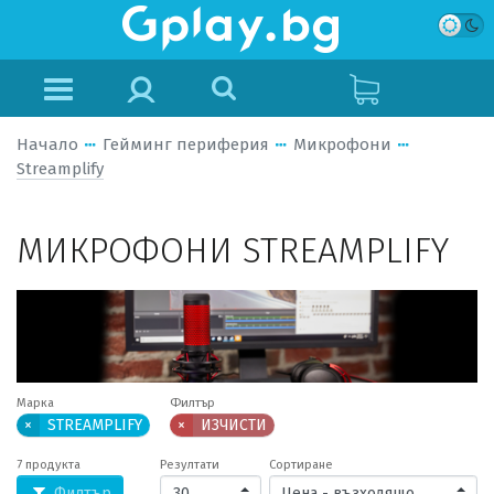
Начало
Гейминг периферия
Микрофони
Streamplify
МИКРОФОНИ STREAMPLIFY
Марка
Филтър
×
STREAMPLIFY
×
ИЗЧИСТИ
7 продукта
Резултати
Сортиране
Филтър