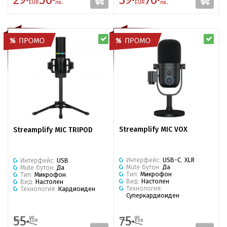
EUR
лв.
EUR
лв.
Streamplify MIC VOX
Streamplify MIC TRIPOD
Интерфейс:
USB-C
,
XLR
Интерфейс:
USB
Mute бутон:
Да
Mute бутон:
Да
Тип:
Микрофон
Тип:
Микрофон
Вид:
Настолен
Вид:
Настолен
Технология:
Технология:
Кардиоиден
Суперкардиоиден
55·
75·
00
00
EUR
EUR