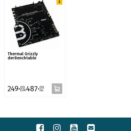
Thermal Grizzly
der8enchtable
249·
487·
00
00
EUR
лв.