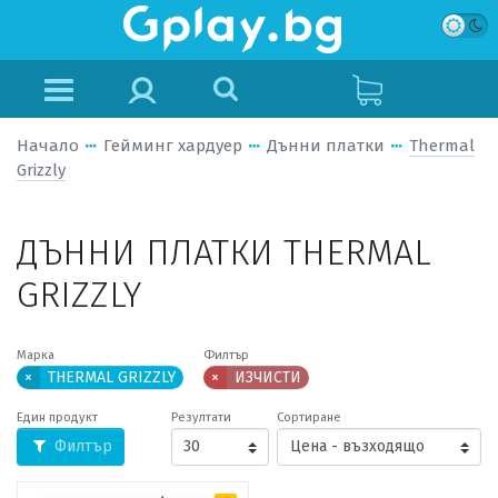
Начало
Гейминг хардуер
Дънни платки
Thermal
Grizzly
ДЪННИ ПЛАТКИ THERMAL
GRIZZLY
Марка
Филтър
×
THERMAL GRIZZLY
×
ИЗЧИСТИ
Един продукт
Резултати
Сортиране
Филтър