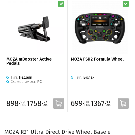
MOZA mBooster Active
MOZA FSR2 Formula Wheel
Pedals
Тип:
Педали
Тип:
Волан
Съвместимост:
PC
898·
1758·
699·
1367·
99
27
00
13
EUR
лв.
EUR
лв.
MOZA R21 Ultra Direct Drive Wheel Base е