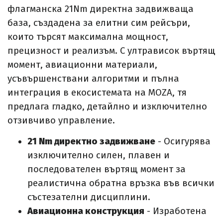
флагманска 21Nm директна задвижваща
база, създадена за елитни сим рейсъри,
които търсят максимална мощност,
прецизност и реализъм. С ултрависок въртящ
момент, авиационни материали,
усъвършенствани алгоритми и пълна
интеграция в екосистемата на MOZA, тя
предлага гладко, детайлно и изключително
отзивчиво управление.
21 Nm директно задвижване
- Осигурява
изключително силен, плавен и
последователен въртящ момент за
реалистична обратна връзка във всички
състезателни дисциплини.
Авиационна конструкция
- Изработена