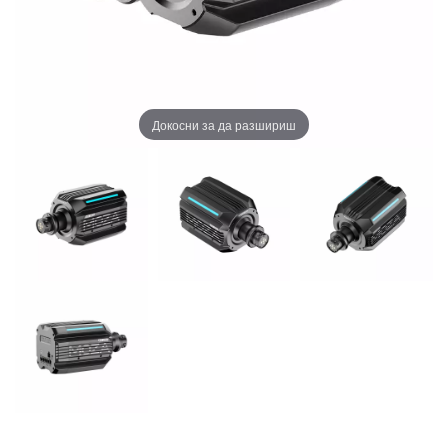
Докосни за да разшириш