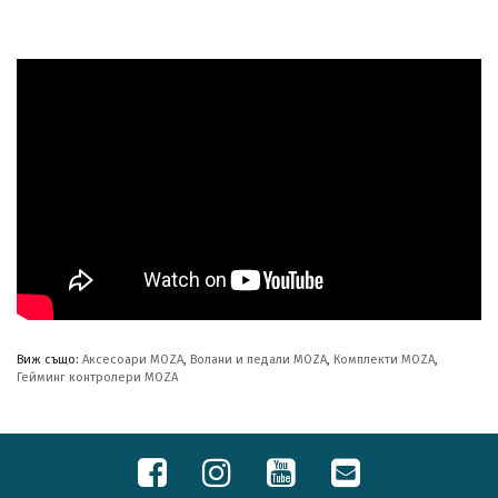
Виж също:
Аксесоари MOZA
,
Волани и педали MOZA
,
Комплекти MOZA
,
Гейминг контролери MOZA