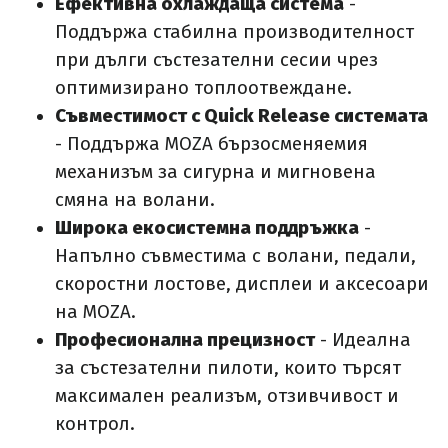
Ефективна охлаждаща система
-
Поддържа стабилна производителност
при дълги състезателни сесии чрез
оптимизирано топлоотвеждане.
Съвместимост с Quick Release системата
- Поддържа MOZA бързосменяемия
механизъм за сигурна и мигновена
смяна на волани.
Широка екосистемна поддръжка
-
Напълно съвместима с волани, педали,
скоростни лостове, дисплеи и аксесоари
на MOZA.
Професионална прецизност
- Идеална
за състезателни пилоти, които търсят
максимален реализъм, отзивчивост и
контрол.