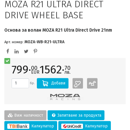
MOZA R21 ULTRA DIRECT
DRIVE WHEEL BASE
Основа за волан MOZA R21 Ultra Direct Drive 21nm
MOZA-WB-R21-ULTRA
Арт. номер:
799·
1562·
00
70
EUR
лв.
Добави
бр.
Виж наличност
Запитване за продукта
Калкулатор
Калкулатор