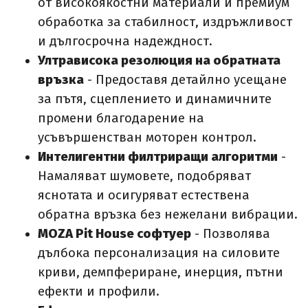
от високоякостни материали и премиум
обработка за стабилност, издръжливост
и дългосрочна надеждност.
Ултрависока резолюция на обратната
връзка
- Предоставя детайлно усещане
за пътя, сцеплението и динамичните
промени благодарение на
усъвършенстван моторен контрол.
Интелигентни филтриращи алгоритми
-
Намаляват шумовете, подобряват
яснотата и осигуряват естествена
обратна връзка без нежелани вибрации.
MOZA Pit House софтуер
- Позволява
дълбока персонализация на силовите
криви, демпфериране, инерция, пътни
ефекти и профили.