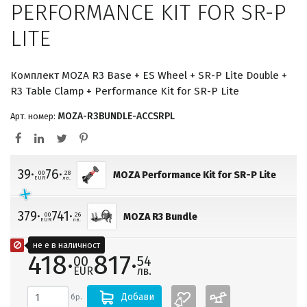
PERFORMANCE KIT FOR SR-P
LITE
Комплект MOZA R3 Base + ES Wheel + SR-P Lite Double +
R3 Table Clamp + Performance Kit for SR-P Lite
MOZA-R3BUNDLE-ACCSRPL
Арт. номер:
39·
76·
00
28
MOZA Performance Kit for SR-P Lite
EUR
лв.
379·
741·
00
26
MOZA R3 Bundle
EUR
лв.
не е в наличност
418·
817·
00
54
EUR
лв.
Добави
бр.