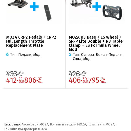
MOZA CRP2 Pedals + CRP2
MOZA R3 Base + ES Wheel +
Full Length Throttle
SR-P Lite Double + R3 Table
Replacement Plate
Clamp + ES Formula Wheel
Mod
Тип:
Педали
,
Мод
Тип:
Основа
,
Волан
,
Педали
,
Стяга
,
Мод
433·
428·
99
00
EUR
EUR
412·
806·
406·
795·
29
37
60
24
EUR
лв.
EUR
лв.
Виж също:
Аксесоари MOZA
,
Волани и педали MOZA
,
Комплекти MOZA
,
Гейминг контролери MOZA