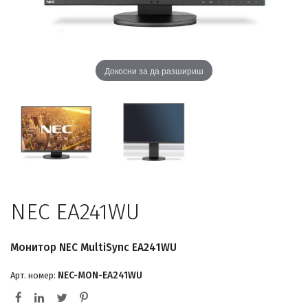
Докосни за да разшириш
NEC EA241WU
Монитор NEC MultiSync EA241WU
NEC-MON-EA241WU
Арт. номер: