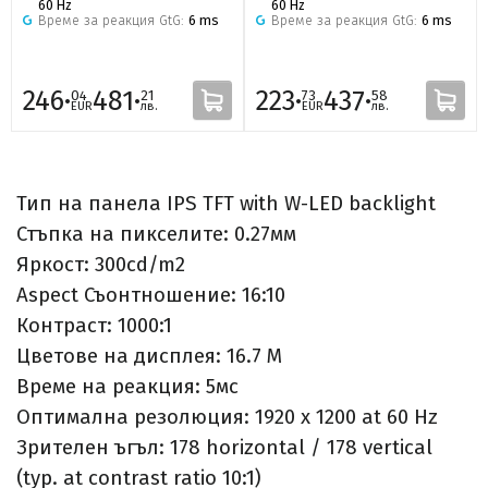
60 Hz
60 Hz
Време за реакция GtG:
6 ms
Време за реакция GtG:
6 ms
246·
481·
223·
437·
04
21
73
58
EUR
лв.
EUR
лв.
Тип на панела IPS TFT with W-LED backlight
Стъпка на пикселите: 0.27мм
Яркост: 300cd/m2
Aspect Съонтношение: 16:10
Контраст: 1000:1
Цветове на дисплея: 16.7 М
Време на реакция: 5мс
Оптимална резолюция: 1920 x 1200 at 60 Hz
Зрителен ъгъл: 178 horizontal / 178 vertical
(typ. at contrast ratio 10:1)