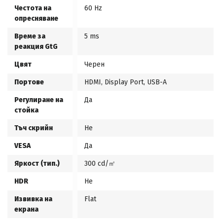
Честота на
60 Hz
опресняване
Време за
5 ms
реакция GtG
Цвят
Черен
Портове
HDMI, Display Port, USB-A
Регулиране на
Да
стойка
Тъч скрийн
Не
VESA
Да
Яркост (тип.)
300 cd/㎡
HDR
Не
Извивка на
Flat
екрана