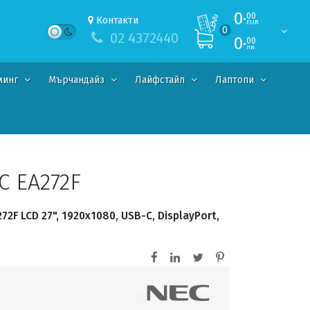
0·
00
Контакти
EUR
0
02 4372440
0·
00
лв.
минг
Мърчандайз
Лайфстайл
Лаптопи
C EA272F
2F LCD 27", 1920x1080, USB-C, DisplayPort,