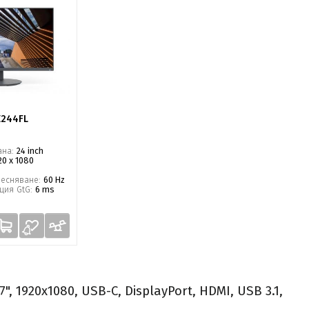
E244FL
ана:
24 inch
20 x 1080
ресняване:
60 Hz
ция GtG:
6 ms
, 1920x1080, USB-C, DisplayPort, HDMI, USB 3.1,