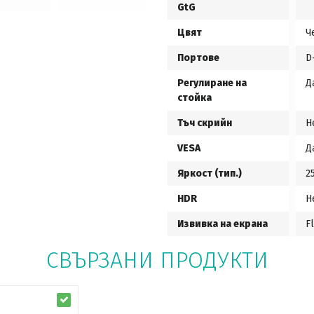
GtG
Цвят
Ч
Портове
D
Регулиране на
Д
стойка
Тъч скрийн
Н
VESA
Д
Яркост (тип.)
2
HDR
Н
Извивка на екрана
Fl
СВЪРЗАНИ ПРОДУКТИ