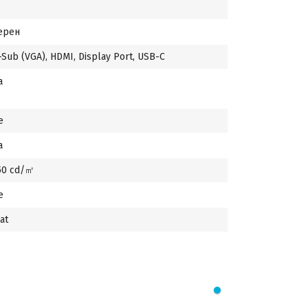
ерен
-Sub (VGA), HDMI, Display Port, USB-C
а
е
а
50 cd/㎡
е
at