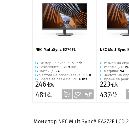
NEC MultiSync E274FL
NEC MultiSync 
Размер на екрана:
27 inch
Размер на екр
Резолюция:
1920 x 1080
Резолюция:
19
Матрица:
VA
Матрица:
VA
Честота на опресняване:
60 Hz
Честота на оп
Време за реакция GtG:
6 ms
Време за реак
246·
223·
04
73
EUR
EUR
481·
437·
21
58
лв.
лв.
Монитор NEC MultiSync® EA272F LCD 27"