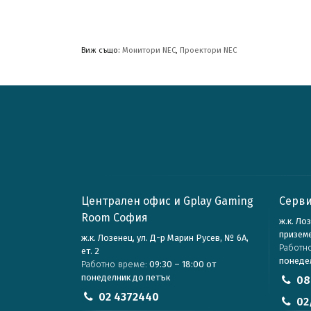
Виж също:
Монитори NEC
,
Проектори NEC
Централен офис и Gplay Gaming
Серви
Room София
ж.к. Ло
призем
ж.к. Лозенец, ул. Д-р Марин Русев, № 6А,
Работн
ет. 2
понеде
Работно време:
09:30 – 18:00 от
понеделник до петък
08
02 4372440
02