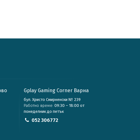
ово
Gplay Gaming Corner Варна
бул. Христо Смирненски № 239
Работно време:
09:30 – 18:00 от
понеделник до петък
052 306772