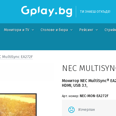
ТИ ЗНАЕШ ОТКЪДЕ!
Монитори и TV
Столове и бюра
Рейсинг
Стрий
 MultiSync EA272F
NEC MULTISYN
Монитор NEC MultiSync® EA27
HDMI, USB 3.1,
NEC-MON-EA272F
Арт. номер:
Изчерпан