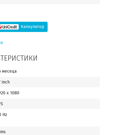
Калкулатор
UR
КТЕРИСТИКИ
6 месеца
7 inch
920 x 1080
PS
0 Hz
 ms