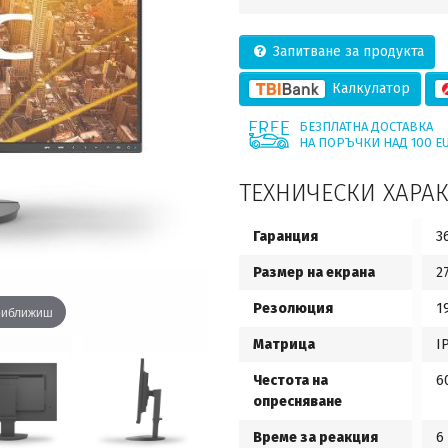
Запитване за продукта
Калкулатор
БЕЗПЛАТНА ДОСТАВКА
НА ПОРЪЧКИ НАД 100 E
ТЕХНИЧЕСКИ ХАРА
Гаранция
3
Размер на екрана
2
Резолюция
1
приближиш
Матрица
I
Честота на
6
опресняване
Време за реакция
6