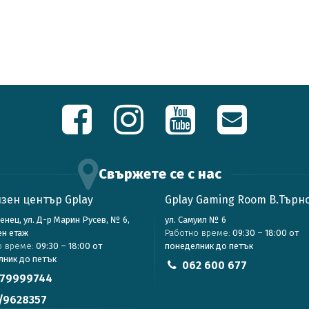
Свържете се с нас
зен център Gplay
Gplay Gaming Room В.Търн
зенец, ул. Д-р Марин Русев, № 6,
ул. Самуил № 6
ен етаж
Работно време:
09:30 – 18:00 от
о време:
09:30 – 18:00 от
понеделник до петък
лник до петък
062 600 677
79999744
/9628357