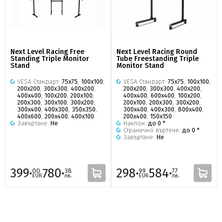
Next Level Racing Free
Next Level Racing Round
Standing Triple Monitor
Tube Freestanding Triple
Stand
Monitor Stand
VESA Стандарт:
75х75
,
100х100
,
VESA Стандарт:
75х75
,
100х100
,
200x200
,
300x300
,
400x200
,
200x200
,
300x300
,
400x200
,
400x400
,
100x200
,
200x100
,
400x400
,
600x400
,
100x200
,
200x300
,
300x100
,
300x200
,
200x100
,
200x300
,
300x200
,
300x400
,
400x300
,
350x350
,
300x400
,
400x300
,
800x400
,
400x600
,
200х400
,
400x100
200х400
,
150x150
Завъртане:
Не
Наклон:
до 0 °
Странично въртене:
до 0 °
Завъртане:
Не
399·
780·
298·
584·
00
38
99
77
EUR
лв.
EUR
лв.