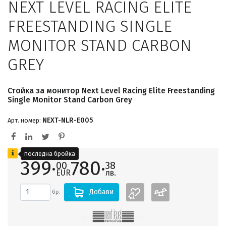
NEXT LEVEL RACING ELITE
FREESTANDING SINGLE
MONITOR STAND CARBON
GREY
Стойка за монитор Next Level Racing Elite Freestanding
Single Monitor Stand Carbon Grey
NEXT-NLR-E005
Арт. номер:
последна бройка
399·
780·
00
38
EUR
лв.
Добави
бр.