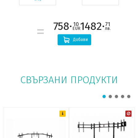
758·
1482·
10
71
EUR
лв.
Добави
СВЪРЗАНИ ПРОДУКТИ