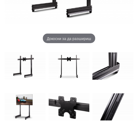
Докосни за да разшириш