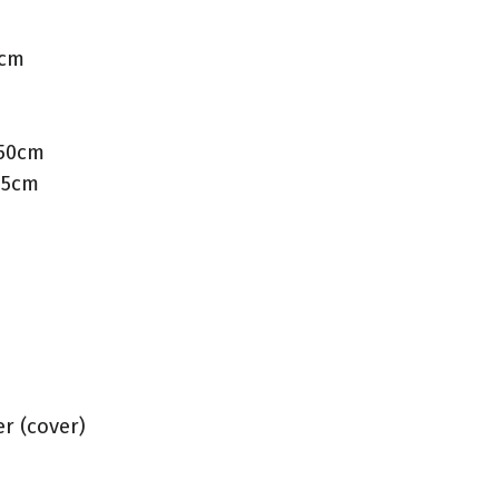
5cm
 50cm
 35cm
r (cover)