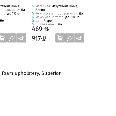
уствена кожа
Материал:
Изкуствена кожа
,
Материал:
Изк
подлакътници:
Да
Винил
Регулируеми 
егло:
до 110 кг
Регулируеми подлакътници:
Да
Максимално т
Максимално тегло:
до 150 кг
Цвят:
Черен
Не
Цвят:
Черен
Възглавнички:
Възглавнички:
Да
469·
469·
00
00
EUR
EUR
917·
917·
28
28
лв.
лв.
d foam upholstery, Superior