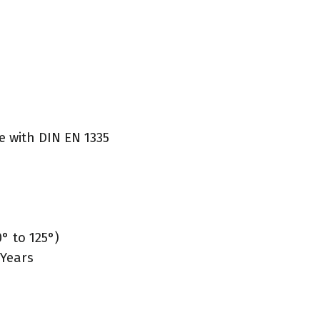
ce with DIN EN 1335
° to 125°)
 Years