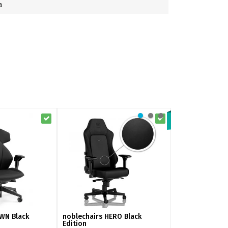
а
WN Black
noblechairs HERO Black
noblechairs HE
Edition
Edition