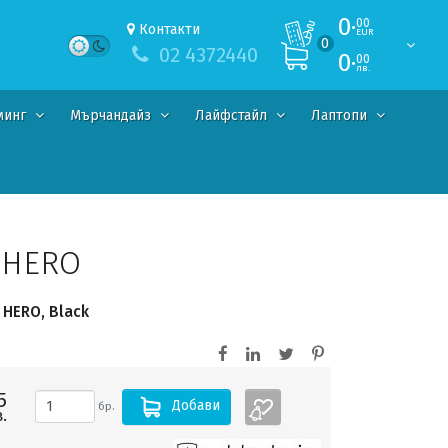
0·
00
Контакти
EUR
0
02 4372440
0·
00
лв.
минг
Мърчандайз
Лайфстайл
Лаптопи
 HERO
 HERO, Black
5
Добави
бр.
.