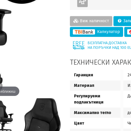
Виж наличност
Запи
Калкулатор
БЕЗПЛАТНА ДОСТАВКА
НА ПОРЪЧКИ НАД 100 E
ТЕХНИЧЕСКИ ХАРА
Гаранция
2
Материал
И
приближиш
Регулируеми
Д
подлакътници
Максимално тегло
д
Цвят
Ч