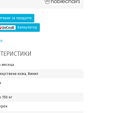
тване за продукта
Калкулатор
UR
КТЕРИСТИКИ
4 месеца
зкуствена кожа, Винил
а
о 150 кг
ерен