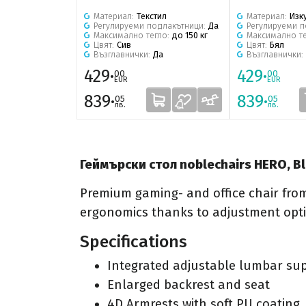
Материал:
Текстил
Материал:
Изк
Регулируеми подлакътници:
Да
Регулируеми 
Максимално тегло:
до 150 кг
Максимално т
Цвят:
Сив
Цвят:
Бял
Възглавнички:
Да
Възглавнички:
429·
429·
00
00
EUR
EUR
839·
839·
05
05
лв.
лв.
Геймърски стол noblechairs HERO, B
Premium gaming- and office chair from
ergonomics thanks to adjustment opti
Specifications
Integrated adjustable lumbar su
Enlarged backrest and seat
4D Armrests with soft PU coating