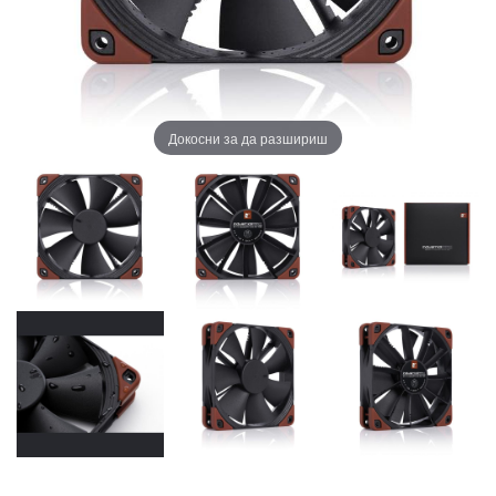
Докосни за да разшириш