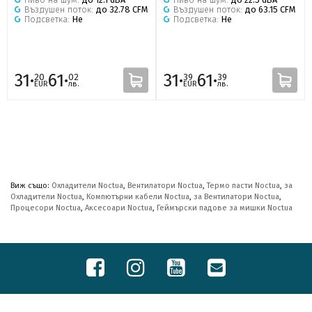
Въздушен поток:
до 32.78 CFM
Въздушен поток:
до 63.15 CFM
Подсветка:
Не
Подсветка:
Не
31·
61·
31·
61·
20
02
39
39
EUR
лв.
EUR
лв.
Виж също:
Охладители Noctua
,
Вентилатори Noctua
,
Термо пасти Noctua
,
за
Охладители Noctua
,
Компютърни кабели Noctua
,
за Вентилатори Noctua
,
Процесори Noctua
,
Аксесоари Noctua
,
Геймърски падове за мишки Noctua