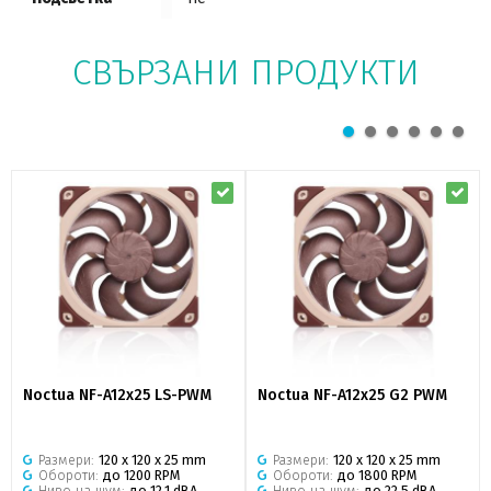
СВЪРЗАНИ ПРОДУКТИ
Noctua NF-A12x25 LS-PWM
Noctua NF-A12x25 G2 PWM
Размери:
120 x 120 x 25 mm
Размери:
120 x 120 x 25 mm
Обороти:
до 1200 RPM
Обороти:
до 1800 RPM
Ниво на шум:
до 12.1 dBA
Ниво на шум:
до 22.5 dBA