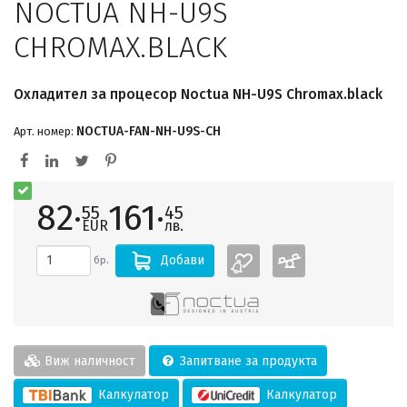
NOCTUA NH-U9S
CHROMAX.BLACK
Охладител за процесор Noctua NH-U9S Chromax.black
NOCTUA-FAN-NH-U9S-CH
Арт. номер:
82·
161·
55
45
EUR
лв.
Добави
бр.
Виж наличност
Запитване за продукта
Калкулатор
Калкулатор