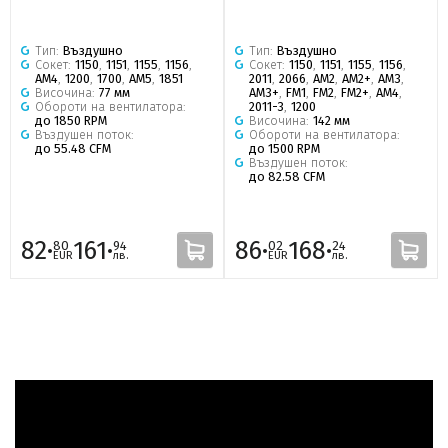
Тип:
Въздушно
Тип:
Въздушно
Сокет:
1150
,
1151
,
1155
,
1156
,
Сокет:
1150
,
1151
,
1155
,
1156
,
AM4
,
1200
,
1700
,
AM5
,
1851
2011
,
2066
,
AM2
,
AM2+
,
AM3
,
Височина:
77 мм
AM3+
,
FM1
,
FM2
,
FM2+
,
AM4
,
Обороти на вентилатора:
2011-3
,
1200
до 1850 RPM
Височина:
142 мм
Въздушен поток:
Обороти на вентилатора:
до 55.48 CFM
до 1500 RPM
Въздушен поток:
до 82.58 CFM
82·
161·
86·
168·
80
94
02
24
EUR
лв.
EUR
лв.