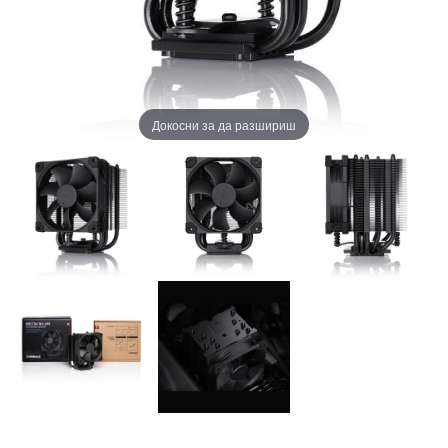
Докосни за да разшириш