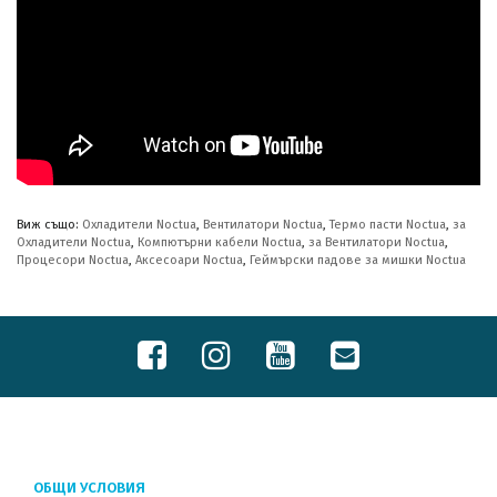
Виж също:
Охладители Noctua
,
Вентилатори Noctua
,
Термо пасти Noctua
,
за
Охладители Noctua
,
Компютърни кабели Noctua
,
за Вентилатори Noctua
,
Процесори Noctua
,
Аксесоари Noctua
,
Геймърски падове за мишки Noctua
ОБЩИ УСЛОВИЯ