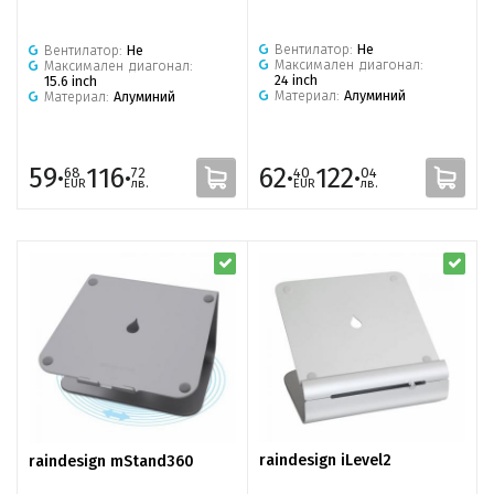
Вентилатор:
Не
Вентилатор:
Не
Максимален диагонал:
Максимален диагонал:
24 inch
15.6 inch
Материал:
Алуминий
Материал:
Алуминий
59·
116·
62·
122·
68
72
40
04
EUR
лв.
EUR
лв.
raindesign iLevel2
raindesign mStand360