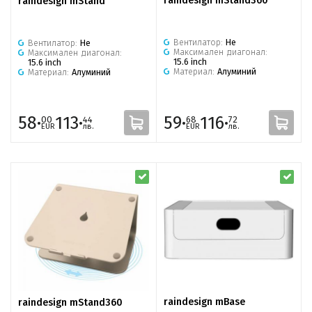
raindesign mStand360
raindesign mStand
Вентилатор:
Не
Вентилатор:
Не
Максимален диагонал:
Максимален диагонал:
15.6 inch
15.6 inch
Материал:
Алуминий
Материал:
Алуминий
58·
113·
59·
116·
00
44
68
72
EUR
лв.
EUR
лв.
raindesign mBase
raindesign mStand360