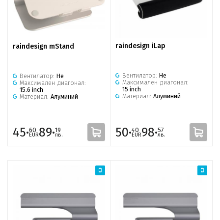
raindesign iLap
raindesign mStand
Вентилатор:
Не
Вентилатор:
Не
Максимален диагонал:
Максимален диагонал:
15 inch
15.6 inch
Материал:
Алуминий
Материал:
Алуминий
45·
89·
50·
98·
60
19
40
57
EUR
лв.
EUR
лв.