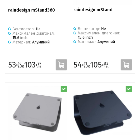
raindesign mStand
raindesign mStand360
Вентилатор:
Не
Вентилатор:
Не
Максимален диагонал:
Максимален диагонал:
15.6 inch
15.6 inch
Материал:
Алуминий
Материал:
Алуминий
53·
103·
54·
105·
16
97
11
83
EUR
лв.
EUR
лв.