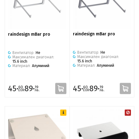
raindesign mBar pro
raindesign mBar pro
Вентилатор:
Не
Вентилатор:
Не
Максимален диагонал:
Максимален диагонал:
15.6 inch
15.6 inch
Материал:
Алуминий
Материал:
Алуминий
45·
89·
45·
89·
60
19
60
19
EUR
лв.
EUR
лв.