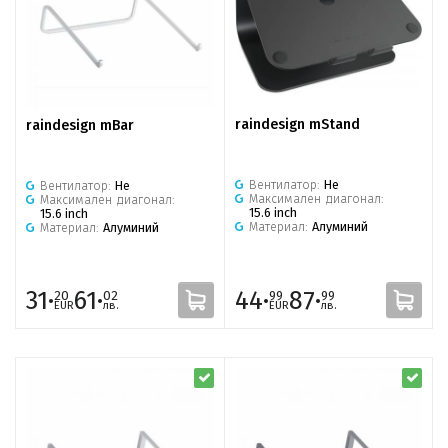
raindesign mStand
raindesign mBar
Вентилатор:
Не
Вентилатор:
Не
Максимален диагонал:
Максимален диагонал:
15.6 inch
15.6 inch
Материал:
Алуминий
Материал:
Алуминий
31·
61·
44·
87·
20
02
99
99
EUR
лв.
EUR
лв.