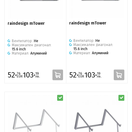
raindesign mTower
raindesign mTower
Вентилатор:
Не
Вентилатор:
Не
Максимален диагонал:
Максимален диагонал:
15.6 inch
15.6 inch
Материал:
Алуминий
Материал:
Алуминий
52·
103·
52·
103·
76
19
76
19
EUR
лв.
EUR
лв.