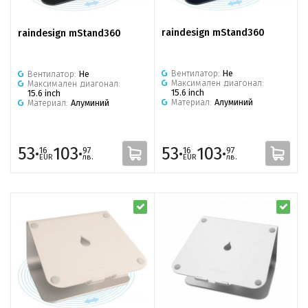
raindesign mStand360
raindesign mStand360
Вентилатор:
Не
Вентилатор:
Не
Максимален диагонал:
Максимален диагонал:
15.6 inch
15.6 inch
Материал:
Алуминий
Материал:
Алуминий
53·
103·
53·
103·
16
97
16
97
EUR
лв.
EUR
лв.