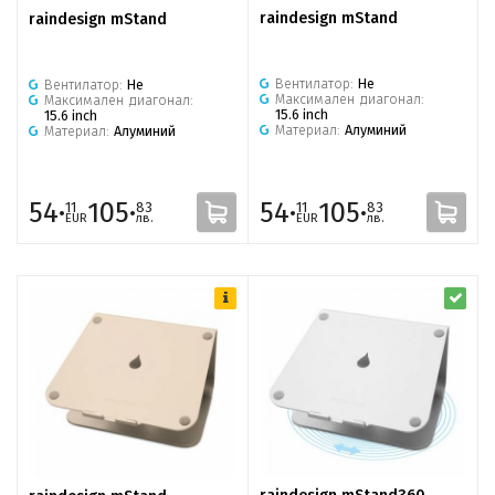
raindesign mStand
raindesign mStand
Вентилатор:
Не
Вентилатор:
Не
Максимален диагонал:
Максимален диагонал:
15.6 inch
15.6 inch
Материал:
Алуминий
Материал:
Алуминий
54·
105·
54·
105·
11
83
11
83
EUR
лв.
EUR
лв.