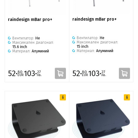
raindesign mBar pro+
raindesign mBar pro+
Вентилатор:
Не
Вентилатор:
Не
Максимален диагонал:
Максимален диагонал:
15 inch
15.6 inch
Материал:
Алуминий
Материал:
Алуминий
52·
103·
52·
103·
80
27
80
27
EUR
лв.
EUR
лв.