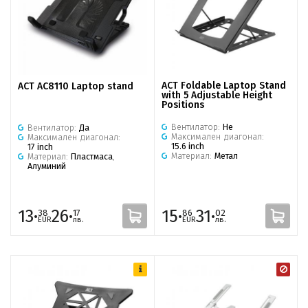
ACT Foldable Laptop Stand
ACT AC8110 Laptop stand
with 5 Adjustable Height
Positions
Вентилатор:
Не
Вентилатор:
Да
Максимален диагонал:
Максимален диагонал:
15.6 inch
17 inch
Материал:
Метал
Материал:
Пластмаса
,
Алуминий
13·
26·
15·
31·
38
17
86
02
EUR
лв.
EUR
лв.