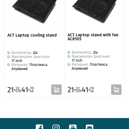
ACT Laptop stand with fan
ACT Laptop cooling stand
AC8105
Вентилатор:
Да
Вентилатор:
Да
Максимален диагонал:
Максимален диагонал:
17 inch
17 inch
Материал:
Пластмаса
,
Материал:
Пластмаса
,
Алуминий
Алуминий
21·
41·
21·
41·
32
70
32
70
EUR
лв.
EUR
лв.