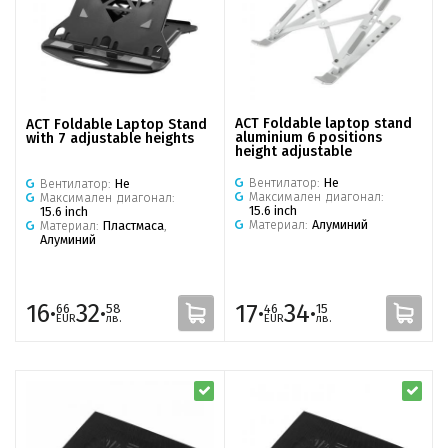
ACT Foldable laptop stand
ACT Foldable Laptop Stand
aluminium 6 positions
with 7 adjustable heights
height adjustable
Вентилатор:
Не
Вентилатор:
Не
Максимален диагонал:
Максимален диагонал:
15.6 inch
15.6 inch
Материал:
Алуминий
Материал:
Пластмаса
,
Алуминий
16·
32·
17·
34·
66
58
46
15
EUR
лв.
EUR
лв.