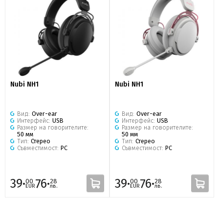
Nubi NH1
Nubi NH1
Вид:
Over-ear
Вид:
Over-ear
Интерфейс:
USB
Интерфейс:
USB
Размер на говорителите:
Размер на говорителите:
50 мм
50 мм
Тип:
Стерео
Тип:
Стерео
Съвместимост:
PC
Съвместимост:
PC
39·
76·
39·
76·
00
28
00
28
EUR
лв.
EUR
лв.