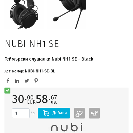
NUBI NH1 SE
Геймърски слушалки Nubi NH1 SE - Black
NUBI-NH1-SE-BL
Арт. номер:
30·
58·
00
67
EUR
лв.
Добави
бр.