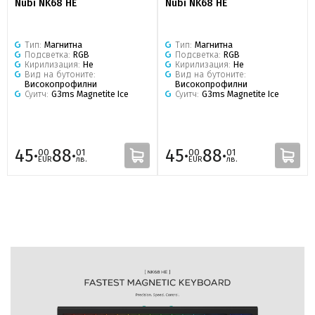
Nubi NK68 HE
Nubi NK68 HE
Тип:
Магнитна
Тип:
Магнитна
Подсветка:
RGB
Подсветка:
RGB
Кирилизация:
Не
Кирилизация:
Не
Вид на бутоните:
Вид на бутоните:
Високопрофилни
Високопрофилни
Суитч:
G3ms Magnetite Ice
Суитч:
G3ms Magnetite Ice
45·
88·
45·
88·
00
01
00
01
EUR
лв.
EUR
лв.