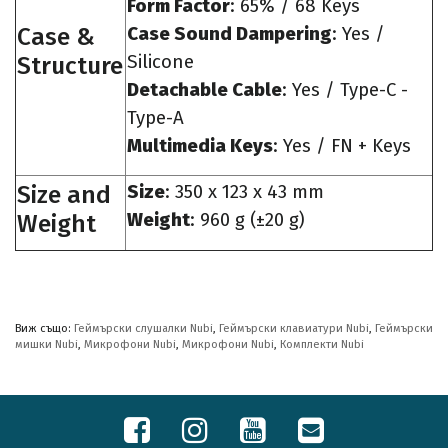
Form Factor
: 65% / 68 Keys
Case &
Case Sound Dampering
: Yes /
Structure
Silicone
Detachable Cable
:
Yes / Type-C -
Type-A
Multimedia Keys
: Yes / FN + Keys
Size and
Size
: 350 x 123 x 43 mm
Weight
Weight
: 960 g (±20 g)
Виж също:
Геймърски слушалки Nubi
,
Геймърски клавиатури Nubi
,
Геймърски
мишки Nubi
,
Микрофони Nubi
,
Микрофони Nubi
,
Комплекти Nubi