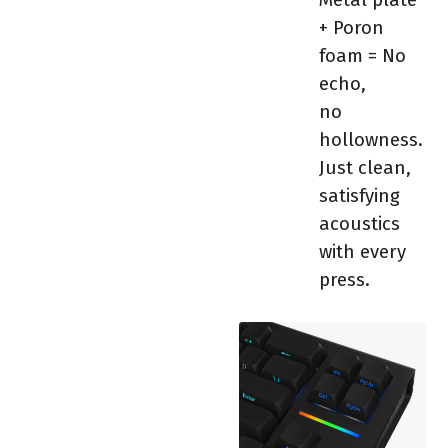
Metal plate
+ Poron
foam = No
echo,
no
hollowness.
Just clean,
satisfying
acoustics
with every
press.