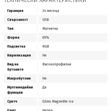
ТЕХНИЧЕСКИ ХАРАКТЕРИСТИКИ
Гаранция
24 месеца
Свързаност
USB
Тип
Магнитна
Форма
65%
Подсветка
RGB
Кирилизация
Не
Вид на
Високопрофилни
бутоните
Макробутони
Не
Мултимедийни
Да
функции
Суитч
G3ms Magnetite Ice
Цвят
Черен