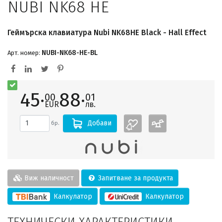
NUBI NK68 HE
Геймърскa клавиатура Nubi NK68HE Black - Hall Effect
NUBI-NK68-HE-BL
Арт. номер:
45·
88·
00
01
EUR
лв.
Добави
бр.
Виж наличност
Запитване за продукта
Калкулатор
Калкулатор