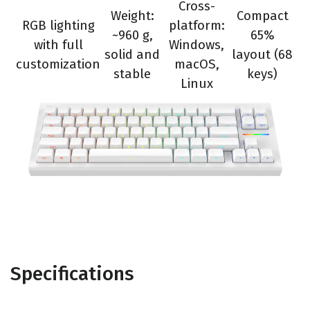
Cross-
Weight:
Compact
RGB lighting
platform:
~960 g,
65%
with full
Windows,
solid and
layout (68
customization
macOS,
stable
keys)
Linux
Specifications