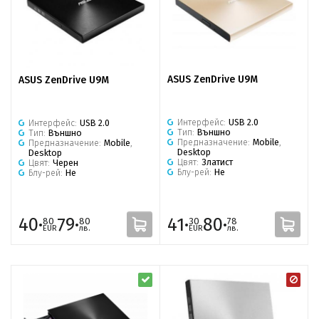
ASUS ZenDrive U9M
ASUS ZenDrive U9M
Интерфейс:
USB 2.0
Интерфейс:
USB 2.0
Тип:
Външно
Тип:
Външно
Предназначение:
Mobile
,
Предназначение:
Mobile
,
Desktop
Desktop
Цвят:
Златист
Цвят:
Черен
Блу-рей:
Не
Блу-рей:
Не
40·
79·
41·
80·
80
80
30
78
EUR
лв.
EUR
лв.