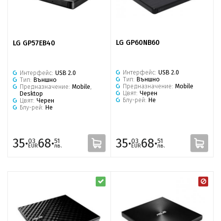
LG GP60NB60
LG GP57EB40
Интерфейс:
USB 2.0
Интерфейс:
USB 2.0
Тип:
Външно
Тип:
Външно
Предназначение:
Mobile
Предназначение:
Mobile
,
Цвят:
Черен
Desktop
Блу-рей:
Не
Цвят:
Черен
Блу-рей:
Не
35·
68·
35·
68·
03
51
03
51
EUR
лв.
EUR
лв.