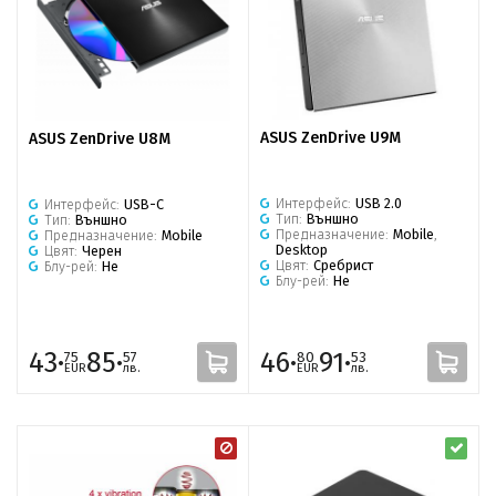
ASUS ZenDrive U9M
ASUS ZenDrive U8M
Интерфейс:
USB 2.0
Интерфейс:
USB-C
Тип:
Външно
Тип:
Външно
Предназначение:
Mobile
,
Предназначение:
Mobile
Desktop
Цвят:
Черен
Цвят:
Сребрист
Блу-рей:
Не
Блу-рей:
Не
43·
85·
46·
91·
75
57
80
53
EUR
лв.
EUR
лв.