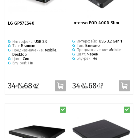
Intenso EOD 400D Slim
LG GP57ES40
Интерфейс:
USB 3.2 Gen 1
Интерфейс:
USB 2.0
Тип:
Външно
Тип:
Външно
Предназначение:
Mobile
Предназначение:
Mobile
,
Цвят:
Черен
Desktop
Блу-рей:
Не
Цвят:
Сив
Блу-рей:
Не
34·
68·
34·
68·
97
40
97
40
EUR
лв.
EUR
лв.