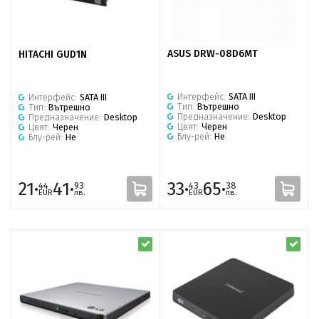
ASUS DRW-08D6MT
HITACHI GUD1N
Интерфейс:
SATA III
Интерфейс:
SATA III
Тип:
Вътрешно
Тип:
Вътрешно
Предназначение:
Desktop
Предназначение:
Desktop
Цвят:
Черен
Цвят:
Черен
Блу-рей:
Не
Блу-рей:
Не
21·
41·
33·
65·
44
93
43
38
EUR
лв.
EUR
лв.