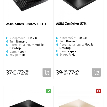
ASUS ZenDrive U7M
ASUS SDRW-08D2S-U LITE
Интерфейс:
USB 2.0
Интерфейс:
USB 2.0
Тип:
Външно
Тип:
Външно
Предназначение:
Mobile
,
Предназначение:
Mobile
,
Desktop
Desktop
Цвят:
Черен
Цвят:
Черен
Блу-рей:
Не
Блу-рей:
Не
37·
72·
39·
77·
01
39
60
45
EUR
лв.
EUR
лв.