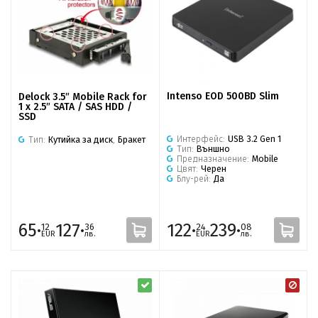
Intenso EOD 500BD Slim
Delock 3.5″ Mobile Rack for
1 x 2.5″ SATA / SAS HDD /
SSD
Интерфейс:
USB 3.2 Gen 1
Тип:
Кутийка за диск
,
Бракет
Тип:
Външно
Предназначение:
Mobile
Цвят:
Черен
Блу-рей:
Да
65·
127·
122·
239·
12
36
24
08
EUR
лв.
EUR
лв.