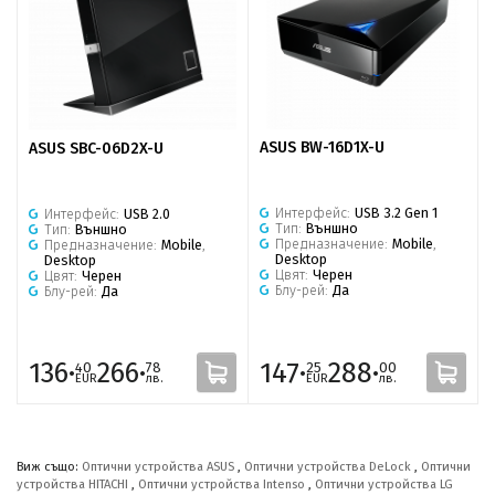
ASUS BW-16D1X-U
ASUS SBC-06D2X-U
Интерфейс:
USB 3.2 Gen 1
Интерфейс:
USB 2.0
Тип:
Външно
Тип:
Външно
Предназначение:
Mobile
,
Предназначение:
Mobile
,
Desktop
Desktop
Цвят:
Черен
Цвят:
Черен
Блу-рей:
Да
Блу-рей:
Да
136·
266·
147·
288·
40
78
25
00
EUR
лв.
EUR
лв.
Виж също:
Оптични устройства ASUS
,
Оптични устройства DeLock
,
Оптични
устройства HITACHI
,
Оптични устройства Intenso
,
Оптични устройства LG