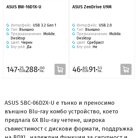
ASUS BW-16D1X-U
ASUS ZenDrive U9M
Интерфейс:
USB 3.2 Gen 1
Интерфейс:
USB 2.0
Тип:
Външно
Тип:
Външно
Предназначение:
Mobile
,
Предназначение:
Mobile
,
Desktop
Desktop
Цвят:
Черен
Цвят:
Сребрист
Блу-рей:
Да
Блу-рей:
Не
147·
288·
46·
91·
25
00
80
53
EUR
лв.
EUR
лв.
ASUS SBC‑06D2X‑U е тънко и преносимо
външно Blu‑ray комбо устройство, което
предлага 6X Blu‑ray четене, широка
съвместимост с дискови формати, поддръжка
на BDXL, надеждни функции за сигурност и