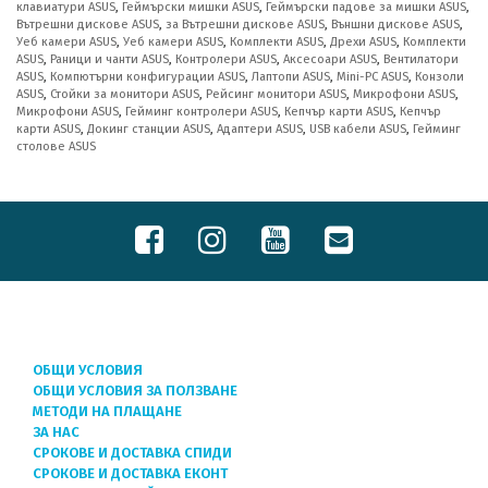
клавиатури ASUS
,
Геймърски мишки ASUS
,
Геймърски падове за мишки ASUS
,
Вътрешни дискове ASUS
,
за Вътрешни дискове ASUS
,
Външни дискове ASUS
,
Уеб камери ASUS
,
Уеб камери ASUS
,
Комплекти ASUS
,
Дрехи ASUS
,
Комплекти
ASUS
,
Раници и чанти ASUS
,
Контролери ASUS
,
Аксесоари ASUS
,
Вентилатори
ASUS
,
Компютърни конфигурации ASUS
,
Лаптопи ASUS
,
Mini-PC ASUS
,
Конзоли
ASUS
,
Стойки за монитори ASUS
,
Рейсинг монитори ASUS
,
Микрофони ASUS
,
Микрофони ASUS
,
Гейминг контролери ASUS
,
Кепчър карти ASUS
,
Кепчър
карти ASUS
,
Докинг станции ASUS
,
Адаптери ASUS
,
USB кабели ASUS
,
Гейминг
столове ASUS
ОБЩИ УСЛОВИЯ
ОБЩИ УСЛОВИЯ ЗА ПОЛЗВАНЕ
МЕТОДИ НА ПЛАЩАНЕ
ЗА НАС
СРОКОВЕ И ДОСТАВКА СПИДИ
СРОКОВЕ И ДОСТАВКА ЕКОНТ