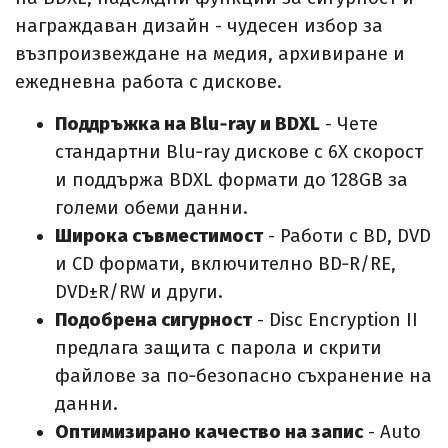
награждаван дизайн - чудесен избор за
възпроизвеждане на медия, архивиране и
ежедневна работа с дискове.
Поддръжка на Blu‑ray и BDXL
- Чете
стандартни Blu‑ray дискове с 6X скорост
и поддържа BDXL формати до 128GB за
големи обеми данни.
Широка съвместимост
- Работи с BD, DVD
и CD формати, включително BD‑R/RE,
DVD±R/RW и други.
Подобрена сигурност
- Disc Encryption II
предлага защита с парола и скрити
файлове за по‑безопасно съхранение на
данни.
Оптимизирано качество на запис
- Auto