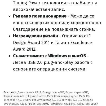
Tuning Power технология за стабилен и
висококачествен запис.
Гъвкаво позициониране
- Може да се
използва вертикално или хоризонтално
благодарение на подвижната стойка.
Награждаван дизайн
- Отличено с iF
Design Award 2011 и Taiwan Excellence
Award 2012.
Съвместимост с Windows и macOS
-
Лесна USB 2.0 plug‑and‑play работа с
основните операционни системи.
Виж също:
Дънни платки ASUS
,
Охладители ASUS
,
Видео карти ASUS
,
Захранвания ASUS
,
Звукови карти ASUS
,
Компютърни кутии ASUS
,
RGB
аксесоари ASUS
,
Оптични устройства ASUS
,
Монитори ASUS
,
Мрежово
оборудване ASUS
,
Проектори ASUS
,
Геймърски слушалки ASUS
,
Геймърски