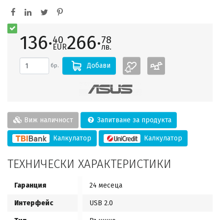
136·
266·
40
78
EUR
лв.
Добави
бр.
Виж наличност
Запитване за продукта
Калкулатор
Калкулатор
ТЕХНИЧЕСКИ ХАРАКТЕРИСТИКИ
Гаранция
24 месеца
Интерфейс
USB 2.0