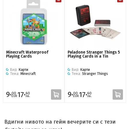
Minecraft Waterproof
Paladone Stranger Things 5
Playing Cards
Playing Cards in a Tin
Вид:
Карти
Вид:
Карти
Тема:
Minecraft
Тема:
Stranger Things
9·
17·
9·
17·
00
60
00
60
EUR
лв.
EUR
лв.
Вдигни нивото на гейм вечерите си с тези