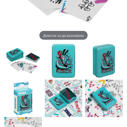
Докосни за да разшириш