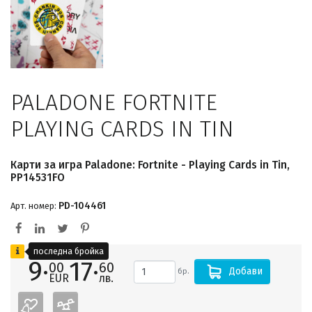
PALADONE FORTNITE
PLAYING CARDS IN TIN
Карти за игра Paladone: Fortnite - Playing Cards in Tin,
PP14531FO
PD-104461
Арт. номер:
последна бройка
9·
17·
00
60
Добави
бр.
EUR
лв.