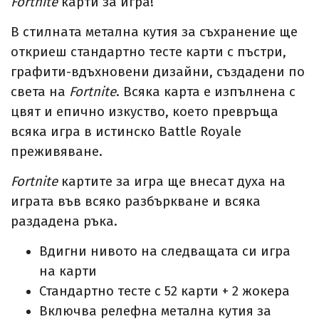
Fortnite
карти за игра!
В стилната метална кутия за съхранение ще
откриеш стандартно тесте карти с пъстри,
графити-вдъхновени дизайни, създадени по
света на
Fortnite
. Всяка карта е изпълнена с
цвят и епично изкуство, което превръща
всяка игра в истинско Battle Royale
преживяване.
Fortnite
картите за игра ще внесат духа на
играта във всяко разбъркване и всяка
раздаденa ръка.
Вдигни нивото на следващата си игра
на карти
Стандартно тесте с 52 карти + 2 жокера
Включва релефна метална кутия за