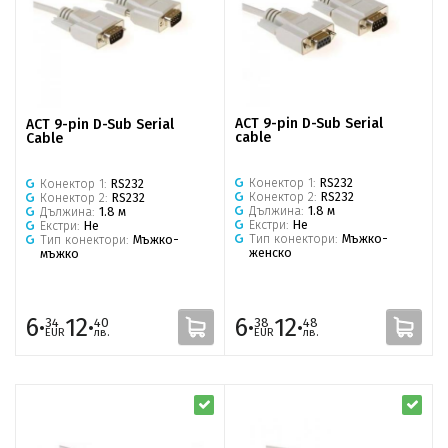
ACT 9-pin D-Sub Serial
ACT 9-pin D-Sub Serial
cable
Cable
Конектор 1:
RS232
Конектор 1:
RS232
Конектор 2:
RS232
Конектор 2:
RS232
Дължина:
1.8 м
Дължина:
1.8 м
Екстри:
Не
Екстри:
Не
Тип конектори:
Мъжко-
Тип конектори:
Мъжко-
женско
мъжко
6·
12·
6·
12·
34
40
38
48
EUR
лв.
EUR
лв.