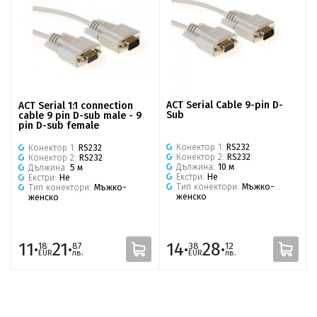
ACT Serial Cable 9-pin D-
ACT Serial 1:1 connection
Sub
cable 9 pin D-sub male - 9
pin D-sub female
Конектор 1:
RS232
Конектор 1:
RS232
Конектор 2:
RS232
Конектор 2:
RS232
Дължина:
10 м
Дължина:
5 м
Екстри:
Не
Екстри:
Не
Тип конектори:
Мъжко-
Тип конектори:
Мъжко-
женско
женско
11·
21·
14·
28·
18
87
38
12
EUR
лв.
EUR
лв.