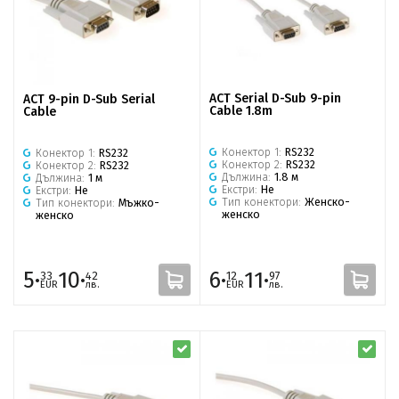
ACT Serial D-Sub 9-pin
ACT 9-pin D-Sub Serial
Cable 1.8m
Cable
Конектор 1:
RS232
Конектор 1:
RS232
Конектор 2:
RS232
Конектор 2:
RS232
Дължина:
1.8 м
Дължина:
1 м
Екстри:
Не
Екстри:
Не
Тип конектори:
Женско-
Тип конектори:
Мъжко-
женско
женско
5·
10·
6·
11·
33
42
12
97
EUR
лв.
EUR
лв.