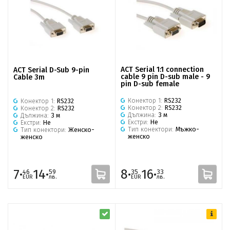
ACT Serial 1:1 connection
ACT Serial D-Sub 9-pin
cable 9 pin D-sub male - 9
Cable 3m
pin D-sub female
Конектор 1:
RS232
Конектор 1:
RS232
Конектор 2:
RS232
Конектор 2:
RS232
Дължина:
3 м
Дължина:
3 м
Екстри:
Не
Екстри:
Не
Тип конектори:
Мъжко-
Тип конектори:
Женско-
женско
женско
7·
14·
8·
16·
46
59
35
33
EUR
лв.
EUR
лв.