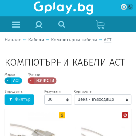
Начало
Кабели
Компютърни кабели
ACT
КОМПЮТЪРНИ КАБЕЛИ ACT
Марка
Филтър
×
ACT
×
ИЗЧИСТИ
8 продукта
Резултати
Сортиране
Филтър