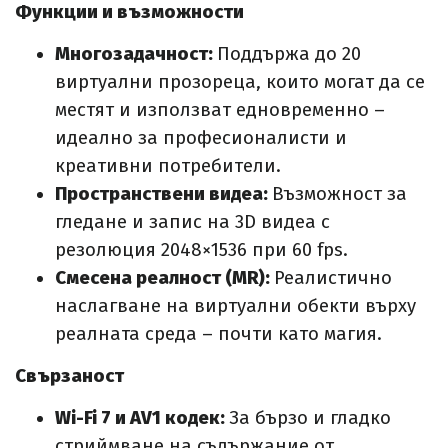
Функции и възможности
Многозадачност:
Поддържа до 20
виртуални прозореца, които могат да се
местят и използват едновременно –
идеално за професионалисти и
креативни потребители.
Пространствени видеа:
Възможност за
гледане и запис на 3D видеа с
резолюция 2048×1536 при 60 fps.
Смесена реалност (MR):
Реалистично
наслагване на виртуални обекти върху
реалната среда – почти като магия.
Свързаност
Wi-Fi 7 и AV1 кодек:
За бързо и гладко
стриймване на съдържание от