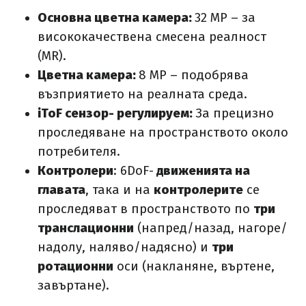
Основна цветна камера:
32 MP – за
висококачествена смесена реалност
(MR).
Цветна камера:
8 MP – подобрява
възприятието на реалната среда.
iToF сензор- регулируем:
За прецизно
проследяване на пространството около
потребителя.
Контролери
: 6DoF-
движенията на
главата
, така и на
контролерите
се
проследяват в пространството по
три
транслационни
(напред/назад, нагоре/
надолу, наляво/надясно) и
три
ротационни
оси (накланяне, въртене,
завъртане).