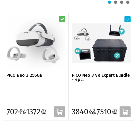
PICO Neo 3 256GB
PICO Neo 3 VR Expert Bundle
- 4pc.
702·
1372·
3840·
7510·
00
99
00
39
EUR
лв.
EUR
лв.