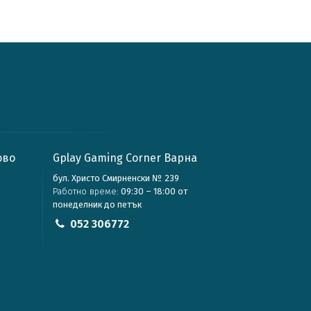
ово
Gplay Gaming Corner Варна
бул. Христо Смирненски № 239
Работно време:
09:30 – 18:00 от
понеделник до петък
052 306772