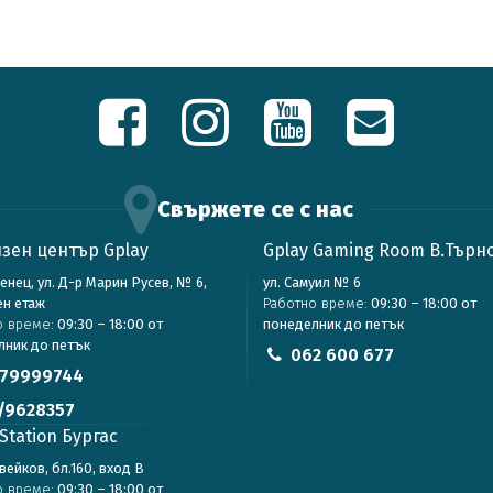
Свържете се с нас
зен център Gplay
Gplay Gaming Room В.Търн
зенец, ул. Д-р Марин Русев, № 6,
ул. Самуил № 6
ен етаж
Работно време:
09:30 – 18:00 от
о време:
09:30 – 18:00 от
понеделник до петък
лник до петък
062 600 677
79999744
/9628357
Station Бургас
авейков, бл.160, вход В
о време:
09:30 – 18:00 от