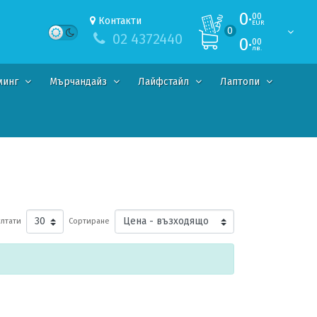
0·
00
Контакти
EUR
0
02 4372440
0·
00
лв.
минг
Мърчандайз
Лайфстайл
Лаптопи
лтати
Сортиране