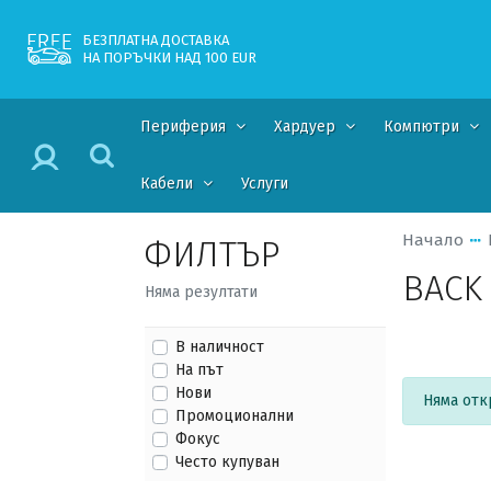
БЕЗПЛАТНА ДОСТАВКА
НА ПОРЪЧКИ НАД 100 EUR
Периферия
Хардуер
Компютри
Кабели
Услуги
Начало
ФИЛТЪР
BACK
Няма резултати
В наличност
На път
Нови
Няма отк
Промоционални
Фокус
Често купуван