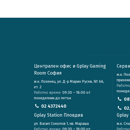
Централен офис и Gplay Gaming
Серви
Room София
ж.к. Ло
призем
ж.к. Лозенец, ул. Д-р Марин Русев, № 6А,
Работн
ет. 2
понеде
Работно време:
09:30 – 18:00 от
понеделник до петък
08
02 4372440
02
Gplay Station Пловдив
Gplay 
ул. Васил Соколов 1, кв. Мараша
ж.к. Сл
Работно време:
09:30 – 18:00 от
Работн