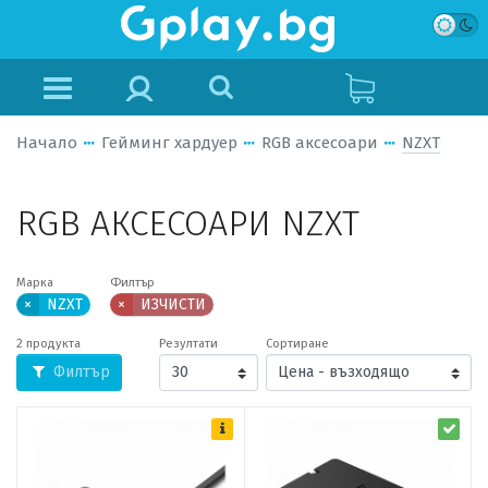
Начало
Гейминг хардуер
RGB аксесоари
NZXT
RGB АКСЕСОАРИ NZXT
Марка
Филтър
×
NZXT
×
ИЗЧИСТИ
2 продукта
Резултати
Сортиране
Филтър