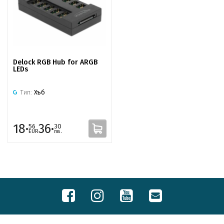
Delock RGB Hub for ARGB
LEDs
Тип:
Хъб
18·
36·
56
30
EUR
лв.