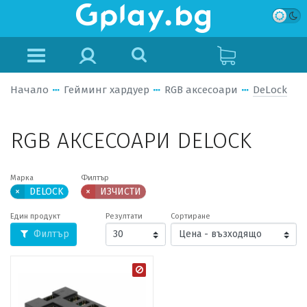
Начало
Гейминг хардуер
RGB аксесоари
DeLock
RGB АКСЕСОАРИ DELOCK
Марка
Филтър
×
DELOCK
×
ИЗЧИСТИ
Един продукт
Резултати
Сортиране
Филтър