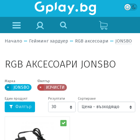
Начало
Гейминг хардуер
RGB аксесоари
JONSBO
RGB АКСЕСОАРИ JONSBO
Марка
Филтър
×
JONSBO
×
ИЗЧИСТИ
Един продукт
Резултати
Сортиране
Филтър