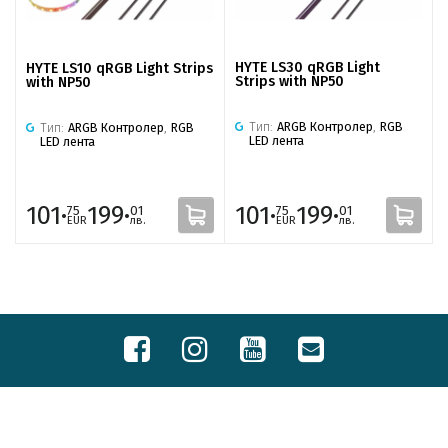
HYTE LS30 qRGB Light
HYTE LS10 qRGB Light Strips
Strips with NP50
with NP50
Тип:
ARGB Контролер
,
RGB
Тип:
ARGB Контролер
,
RGB
LED лента
LED лента
101·
199·
101·
199·
75
01
75
01
EUR
лв.
EUR
лв.