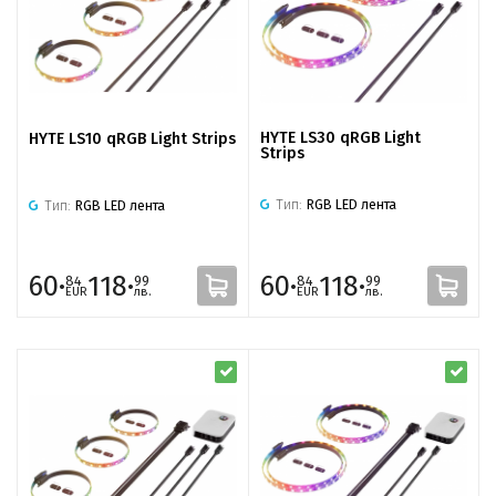
HYTE LS30 qRGB Light
HYTE LS10 qRGB Light Strips
Strips
Тип:
RGB LED лента
Тип:
RGB LED лента
60·
118·
60·
118·
84
99
84
99
EUR
лв.
EUR
лв.