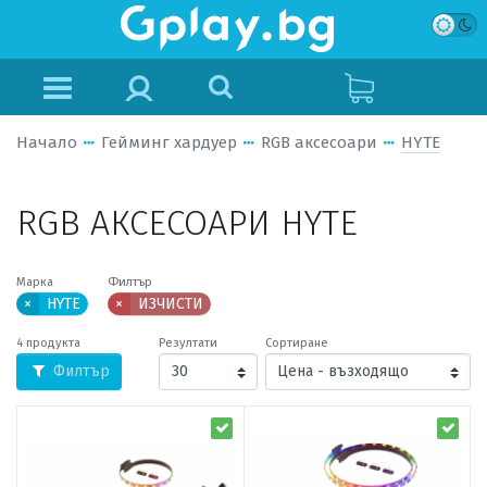
Начало
Гейминг хардуер
RGB аксесоари
HYTE
RGB АКСЕСОАРИ HYTE
Марка
Филтър
×
HYTE
×
ИЗЧИСТИ
4 продукта
Резултати
Сортиране
Филтър