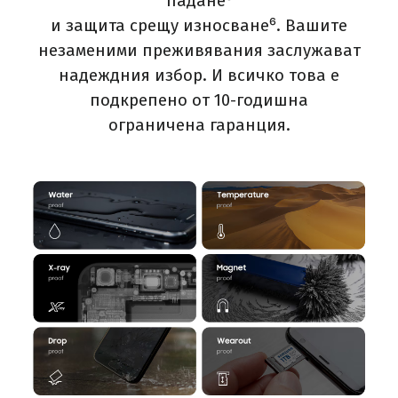
падане⁵
и защита срещу износване⁶. Вашите
незаменими преживявания заслужават
надеждния избор. И всичко това е
подкрепено от 10-годишна
ограничена гаранция.