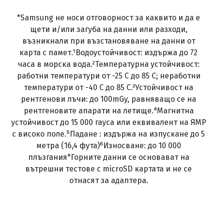
*Samsung не носи отговорност за каквито и да е
щети и/или загуба на данни или разходи,
възникнали при възстановяване на данни от
карта с памет.¹Водоустойчивост: издържа до 72
часа в морска вода.²Температурна устойчивост:
работни температури от -25 C до 85 C; неработни
температури от -40 C до 85 C.³Устойчивост на
рентгенови лъчи: до 100mGy, равняващо се на
рентгеновите апарати на летище.⁴Магнитна
устойчивост до 15 000 гауса или еквивалент на ЯМР
с високо поле.⁵Падане : издържа на изпускане до 5
метра (16,4 фута)⁶Износване: до 10 000
плъзгания*Горните данни се основават на
вътрешни тестове с microSD картата и не се
отнасят за адаптера.