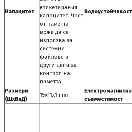
етикетирания
Капацитет
Водоустойчивост
капацитет. Част
от паметта
може да се
използва за
системни
файлове и
други цели за
контрол на
паметта.
Размери
Електромагнитна
15x11x1 mm
(ШxВxД)
съвместимост