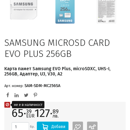
SAMSUNG MICROSD CARD
EVO PLUS 256GB
Карта памет Samsung EVO Plus, microSDXC, UHS-I,
256GB, Адаптер, U3, V30, A2
SAM-SDM-MC256SA
Арт. номер:
не е в наличност
65·
127·
39
89
EUR
лв.
Добави
бр.