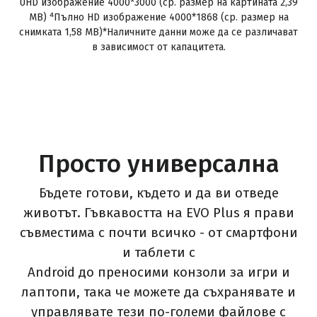
UHD изображение 4000*3000 (ср. размер на картината 2,39
MB) ⁴Пълно HD изображение 4000*1868 (ср. размер на
снимката 1,58 MB)*Наличните данни може да се различават
в зависимост от капацитета.
Просто универсална
Бъдете готови, където и да ви отведе
животът. Гъвкавостта на EVO Plus я прави
съвместима с почти всичко - от смартфони
и таблети с
Android до преносими конзоли за игри и
лаптопи, така че можете да съхранявате и
управлявате тези по-големи файлове с