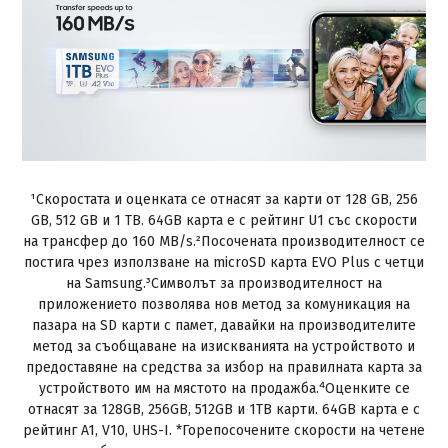
¹Скоростата и оценката се отнасят за карти от 128 GB, 256
GB, 512 GB и 1 TB. 64GB карта е с рейтинг U1 със скорости
на трансфер до 160 MB/s.²Посочената производителност се
постига чрез използване на microSD карта EVO Plus с четци
на Samsung.³Символът за производителност на
приложението позволява нов метод за комуникация на
пазара на SD карти с памет, давайки на производителите
метод за съобщаване на изискванията на устройството и
предоставяне на средства за избор на правилната карта за
устройството им на мястото на продажба.⁴Оценките се
отнасят за 128GB, 256GB, 512GB и 1TB карти. 64GB карта е с
рейтинг A1, V10, UHS-I. *Горепосочените скорости на четене