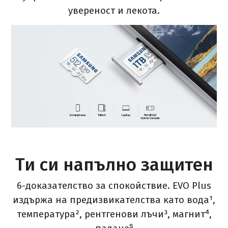
увереност и лекота.
Ти си напълно защитен
6-доказателство за спокойствие. EVO Plus
издържа на предизвикателства като вода¹,
температура², рентгенови лъчи³, магнит⁴,