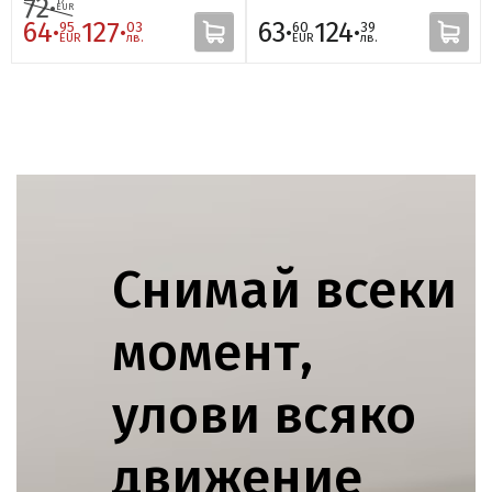
72·
17
EUR
64·
127·
63·
124·
95
03
60
39
EUR
лв.
EUR
лв.
Снимай всеки
момент,
улови всяко
движение