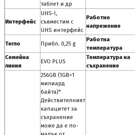
таблет и др
UHS-I,
Работно
Интерфейс
съвместим с
напрежение
UHS интерфейс
Работна
Тегло
Прибл. 0,25 g
температура
Семейна
Температура на
EVO PLUS
линия
съхранение
256GB (1GB=1
милиард
байта)*
Действителният
капацитет за
съхранение
може да е по-
малък от