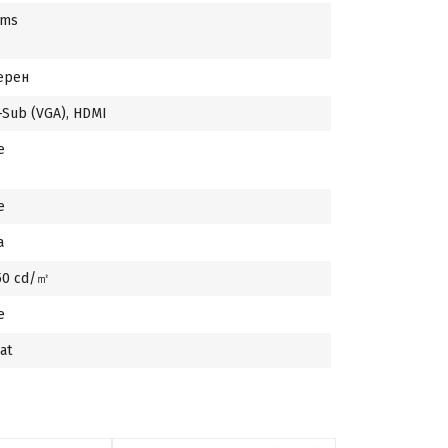
 ms
ерен
-Sub (VGA), HDMI
е
е
а
50 cd/㎡
е
at