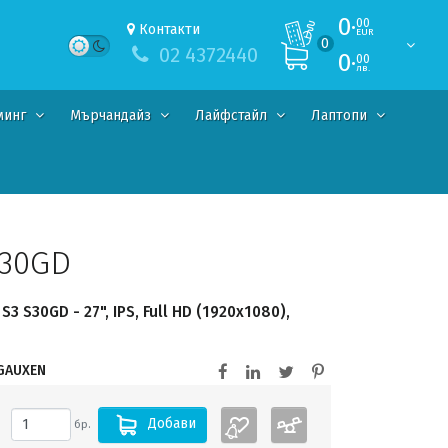
0·
00
Контакти
EUR
0
02 4372440
0·
00
лв.
минг
Мърчандайз
Лайфстайл
Лаптопи
S30GD
 S30GD - 27", IPS, Full HD (1920x1080),
GAUXEN
Добави
бр.