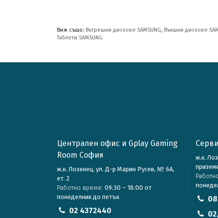
Виж също:
Вътрешни дискове SAMSUNG
,
Външни дискове SA
Таблети SAMSUNG
Централен офис и Gplay Gaming
Серви
Room София
ж.к. Ло
призем
ж.к. Лозенец, ул. Д-р Марин Русев, № 6А,
Работн
ет. 2
понеде
Работно време:
09:30 – 18:00 от
понеделник до петък
08
02 4372440
02