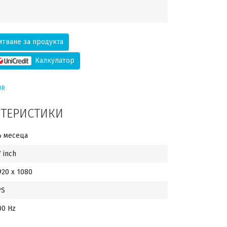
тване за продукта
Калкулатор
UR
КТЕРИСТИКИ
4 месеца
7 inch
920 x 1080
PS
00 Hz