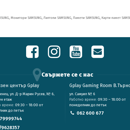
MSUNG
,
Монитори SAMSUNG
,
Лаптопи SAMSUNG
,
Памети SAMSUNG
,
Карти памет SAM
Свържете се с нас
зен център Gplay
Gplay Gaming Room В.Търн
зенец, ул. Д-р Марин Русев, № 6,
ул. Самуил № 6
ен етаж
Работно време:
09:30 – 18:00 от
о време:
09:30 – 18:00 от
понеделник до петък
лник до петък
062 600 677
79999744
/9628357