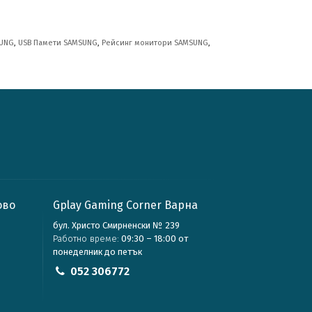
SUNG
,
USB Памети SAMSUNG
,
Рейсинг монитори SAMSUNG
,
ово
Gplay Gaming Corner Варна
бул. Христо Смирненски № 239
Работно време:
09:30 – 18:00 от
понеделник до петък
052 306772