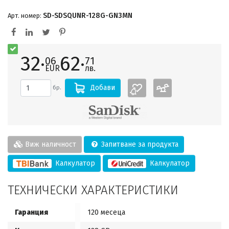
SD-SDSQUNR-128G-GN3MN
Арт. номер:
32·
62·
06
71
EUR
лв.
Добави
бр.
Виж наличност
Запитване за продукта
Калкулатор
Калкулатор
ТЕХНИЧЕСКИ ХАРАКТЕРИСТИКИ
Гаранция
120 месеца