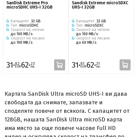
SanDisk Extreme Pro
Sandisk Extreme microSDXC
microSDHC UHS-I 32GB
UHS-I 32GB
Капацитет:
32 GB
Капацитет:
32 GB
Тип:
microSDHC
Тип:
microSDXC
Скорост на четене:
Скорост на четене:
до 100 MB/s
до 100 MB/s
Скорост на писане:
Скорост на писане:
до 100 MB/s
до 60 MB/s
31·
62·
31·
62·
82
23
81
21
EUR
лв.
EUR
лв.
Картата SanDisk Ultra microSD UHS-I ви дава
свободата да снимате, запазвате и
споделяте повече от всякога. С капацитет от
128GB, нашата SanDisk Ultra microSD карта
има място за още повече часове Full HD
видео и осигурява скорост на трансфер до