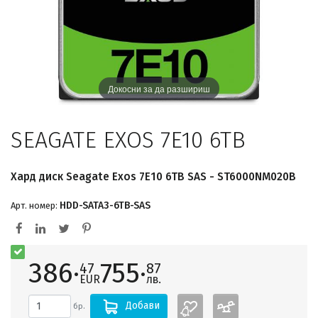
Докосни за да разшириш
SEAGATE EXOS 7E10 6TB
Хард диск Seagate Exos 7E10 6TB SAS - ST6000NM020B
HDD-SATA3-6TB-SAS
Арт. номер:
386·
755·
47
87
EUR
лв.
Добави
бр.