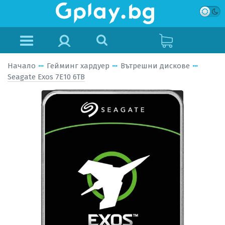
Начало
Гейминг хардуер
Вътрешни дискове
Seagate Exos 7E10 6TB