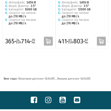
Интерфейс:
SATA III
Интерфейс:
SATA III
Форм фактор:
3.5"
Форм фактор:
3.5"
Капацитет:
8000 GB
Капацитет:
12000 GB
Скорост на четене:
Скорост на четене:
до 210 MB/s
до 210 MB/s
Скорост на писане:
Скорост на писане:
до 210 MB/s
до 210 MB/s
365·
714·
411·
803·
24
35
01
87
EUR
лв.
EUR
лв.
Виж също:
Вътрешни дискове SEAGATE
,
Външни дискове SEAGATE