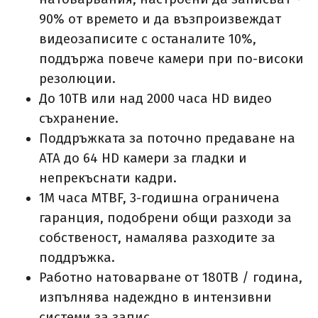
90% от времето и да възпроизвеждат
видеозаписите с останалите 10%,
поддържа повече камери при по-високи
резолюции.
До 10TB или над 2000 часа HD видео
съхранение.
Поддръжката за поточно предаване на
ATA до 64 HD камери за гладки и
непрекъснати кадри.
1M часа MTBF, 3-годишна ограничена
гаранция, подобрени общи разходи за
собственост, намалява разходите за
поддръжка.
Работно натоварване от 180TB / година,
изпълнява надеждно в интензивни
системи за запис.