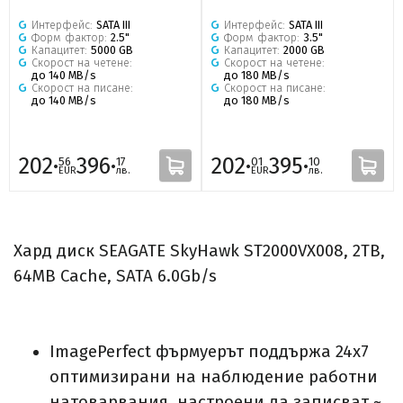
Интерфейс:
SATA III
Интерфейс:
SATA III
Форм фактор:
2.5"
Форм фактор:
3.5"
Капацитет:
5000 GB
Капацитет:
2000 GB
Скорост на четене:
Скорост на четене:
до 140 MB/s
до 180 MB/s
Скорост на писане:
Скорост на писане:
до 140 MB/s
до 180 MB/s
202·
396·
202·
395·
56
17
01
10
EUR
лв.
EUR
лв.
Хард диск SEAGATE SkyHawk ST2000VX008, 2TB,
64MB Cache, SATA 6.0Gb/s
ImagePerfect фърмуерът поддържа 24x7
оптимизирани на наблюдение работни
натоварвания, настроени да записват ~