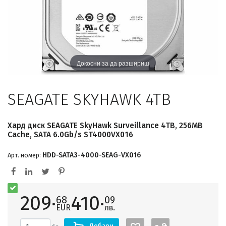
Докосни за да разшириш
SEAGATE SKYHAWK 4TB
Хард диск SEAGATE SkyHawk Surveillance 4TB, 256MB
Cache, SATA 6.0Gb/s ST4000VX016
HDD-SATA3-4000-SEAG-VX016
Арт. номер:
209·
410·
68
09
EUR
лв.