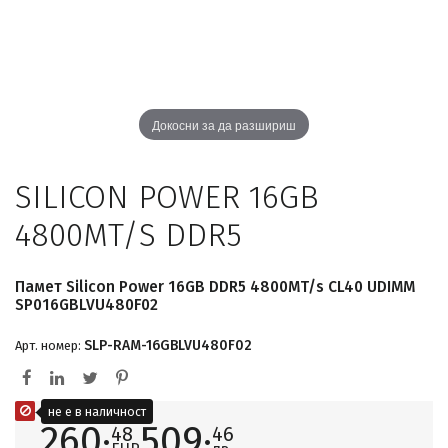
Докосни за да разшириш
SILICON POWER 16GB
4800MT/S DDR5
Памет Silicon Power 16GB DDR5 4800MT/s CL40 UDIMM
SP016GBLVU480F02
SLP-RAM-16GBLVU480F02
Арт. номер:
не е в наличност
260·
509·
48
46