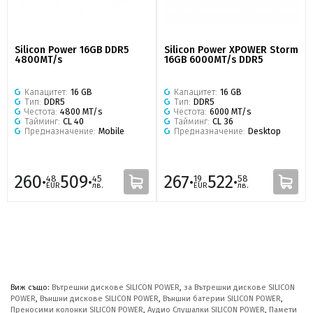
Silicon Power 16GB DDR5
Silicon Power XPOWER Storm
4800MT/s
16GB 6000MT/s DDR5
Капацитет:
16 GB
Капацитет:
16 GB
Тип:
DDR5
Тип:
DDR5
Честота:
4800 MT/s
Честота:
6000 MT/s
Тайминг:
CL 40
Тайминг:
CL 36
Предназначение:
Mobile
Предназначение:
Desktop
260·
509·
267·
522·
48
45
19
58
EUR
лв.
EUR
лв.
Виж също:
Вътрешни дискове SILICON POWER
,
за Вътрешни дискове SILICON
POWER
,
Външни дискове SILICON POWER
,
Външни батерии SILICON POWER
,
Преносими колонки SILICON POWER
,
Аудио Слушалки SILICON POWER
,
Памети