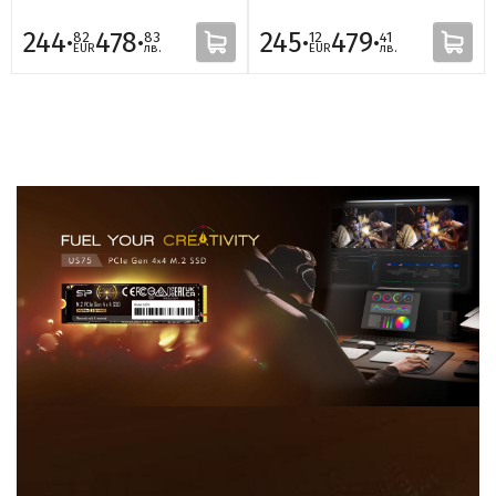
244·
478·
245·
479·
82
83
12
41
EUR
лв.
EUR
лв.