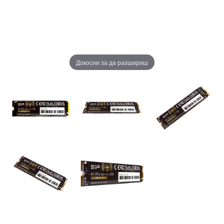
Докосни за да разшириш