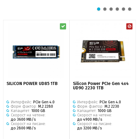
SILICON POWER UD85 1TB
Silicon Power PCIe Gen 4x4
UD90 2230 1TB
Интерфейс:
PCIe Gen 4.0
Интерфейс:
PCIe Gen 4.0
Форм фактор:
M.2 2280
Форм фактор:
M.2 2230
Капацитет:
1000 GB
Капацитет:
1000 GB
Скорост на четене:
Скорост на четене:
до 3600 MB/s
до 4900 MB/s
Скорост на писане:
Скорост на писане:
до 2800 MB/s
до 3200 MB/s