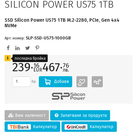
SILICON POWER US75 1TB
SSD Silicon Power US75 1TB M.2-2280, PCIe, Gen 4x4
NVMe
SLP-SSD-US75-1000GB
Арт. номер:
последна бройка
239·
467·
16
76
EUR
лв.
Добави
бр.
Виж наличност
Запитване за продукта
Калкулатор
Калкулатор