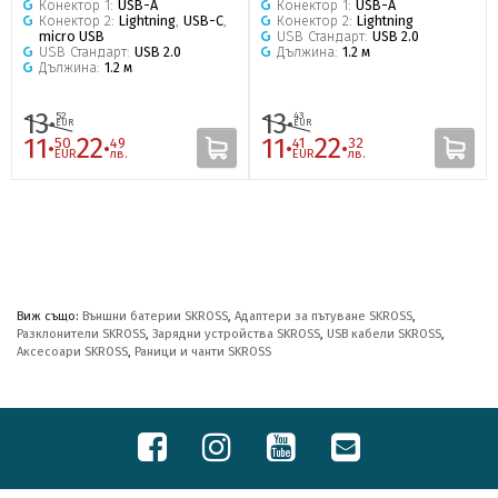
Конектор 1:
USB-A
Конектор 1:
USB-A
Конектор 2:
Lightning
,
USB-C
,
Конектор 2:
Lightning
micro USB
USB Стандарт:
USB 2.0
USB Стандарт:
USB 2.0
Дължина:
1.2 м
Дължина:
1.2 м
13·
13·
52
43
EUR
EUR
11·
22·
11·
22·
50
49
41
32
EUR
лв.
EUR
лв.
Виж също:
Външни батерии SKROSS
,
Адаптери за пътуване SKROSS
,
Разклонители SKROSS
,
Зарядни устройства SKROSS
,
USB кабели SKROSS
,
Аксесоари SKROSS
,
Раници и чанти SKROSS