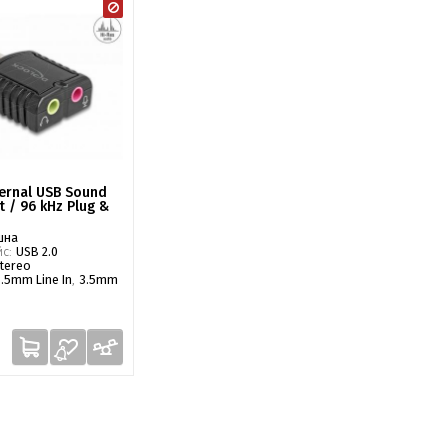
ternal USB Sound
t / 96 kHz Plug &
шна
йс:
USB 2.0
tereo
.5mm Line In
,
3.5mm