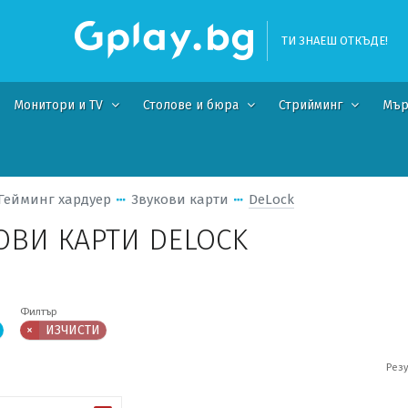
ТИ ЗНАЕШ ОТКЪДЕ!
Монитори и TV
Столове и бюра
Стрийминг
Мър
Гейминг хардуер
Звукови карти
DeLock
ОВИ КАРТИ DELOCK
Филтър
×
ИЗЧИСТИ
Резу