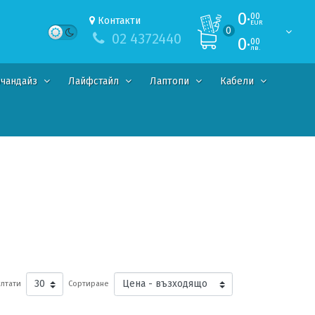
0·
00
Контакти
EUR
0
02 4372440
0·
00
лв.
чандайз
Лайфстайл
Лаптопи
Кабели
лтати
Сортиране