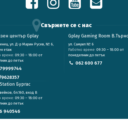
Свържете се с нас
зен център Gplay
Gplay Gaming Room В.Търн
зенец, ул. Д-р Марин Русев, № 6,
ул. Самуил № 6
ен етаж
Работно време:
09:30 – 18:00 от
о време:
09:30 – 18:00 от
понеделник до петък
лник до петък
062 600 677
79999744
/9628357
Station Бургас
авейков, бл.160, вход В
о време:
09:30 – 18:00 от
лник до петък
6 940546