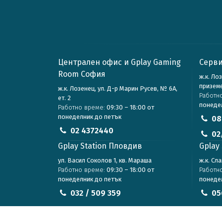
Централен офис и Gplay Gaming
Серви
Room София
ж.к. Ло
призем
ж.к. Лозенец, ул. Д-р Марин Русев, № 6А,
Работн
ет. 2
понеде
Работно време:
09:30 – 18:00 от
понеделник до петък
08
02 4372440
02
Gplay Station Пловдив
Gplay 
ул. Васил Соколов 1, кв. Мараша
ж.к. Сл
Работно време:
09:30 – 18:00 от
Работн
понеделник до петък
понеде
032 / 509 359
05