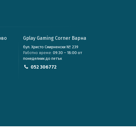
ово
Gplay Gaming Corner Варна
бул. Христо Смирненски № 239
Работно време:
09:30 – 18:00 от
понеделник до петък
052 306772