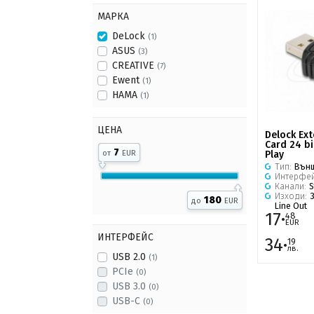
МАРКА
DeLock
(1)
ASUS
(3)
CREATIVE
(7)
Ewent
(1)
HAMA
(1)
ЦЕНА
Delock Ex
Card 24 bi
7
Play
от
EUR
Тип:
Вън
Интерфе
Канали:
S
Изходи:
3
180
до
EUR
Line Out
17·
48
EUR
ИНТЕРФЕЙС
34·
19
лв.
USB 2.0
(1)
PCIe
(0)
USB 3.0
(0)
USB-C
(0)