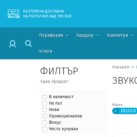
БЕЗПЛАТНА ДОСТАВКА
НА ПОРЪЧКИ НАД 100 EUR
Периферия
Хардуер
Компютри
Услуги
Начало
ФИЛТЪР
ЗВУК
Един продукт
В наличност
На път
Марка
Нови
×
DELOCK
Промоционални
Фокус
Често купуван