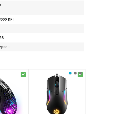
а
8000 DPI
GB
ервен