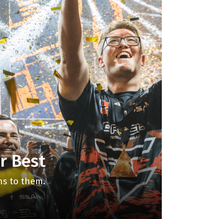
r Best
s to them.