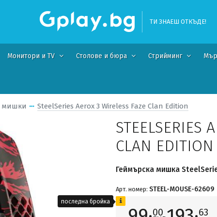
ТИ ЗНАЕШ ОТКЪДЕ!
Монитори и TV
Столове и бюра
Стрийминг
Мър
и мишки
SteelSeries Aerox 3 Wireless Faze Clan Edition
STEELSERIES A
CLAN EDITION
Геймърска мишка SteelSeries
STEEL-MOUSE-62609
Арт. номер:
последна бройка
99·
193·
00
63