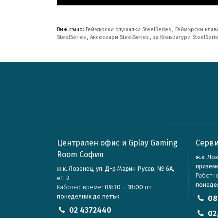
Виж също:
Геймърски слушалки SteelSeries
,
Геймърски клав
SteelSeries
,
Аксесоари SteelSeries
,
за Клавиатури SteelSeri
Централен офис и Gplay Gaming
Серви
Room София
ж.к. Ло
призем
ж.к. Лозенец, ул. Д-р Марин Русев, № 6А,
Работн
ет. 2
понеде
Работно време:
09:30 – 18:00 от
понеделник до петък
08
02 4372440
02