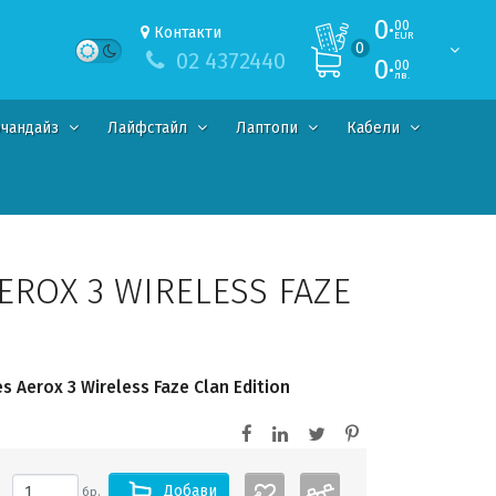
0·
00
Контакти
EUR
0
02 4372440
0·
00
лв.
чандайз
Лайфстайл
Лаптопи
Кабели
EROX 3 WIRELESS FAZE
 Aerox 3 Wireless Faze Clan Edition
Добави
бр.