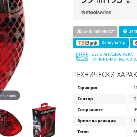
EUR
лв.
Виж наличност
Запи
Калкулатор
БЕЗПЛАТНА ДОСТАВКА
НА ПОРЪЧКИ НАД 100 E
ТЕХНИЧЕСКИ ХАРА
Гаранция
2
приближиш
Сензор
О
Свързаност
U
Време на реакция
1
Тегло
6