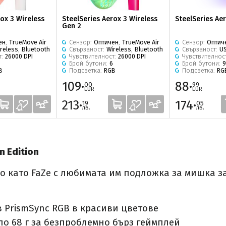
rox 3 Wireless
SteelSeries Aerox 3 Wireless
SteelSeries Ae
Gen 2
ен
,
TrueMove Air
Сензор:
Оптичен
,
TrueMove Air
Сензор:
Оптич
reless
,
Bluetooth
Свързаност:
Wireless
,
Bluetooth
Свързаност:
U
т:
26000 DPI
Чувствителност:
26000 DPI
Чувствителнос
Брой бутони:
6
Брой бутони:
9
B
Подсветка:
RGB
Подсветка:
RG
109·
88·
00
99
EUR
EUR
213·
174·
19
05
лв.
лв.
n Edition
 като FaZe с любимата им подложка за мишка за
в PrismSync RGB в красиви цветове
ло 68 г за безпроблемно бърз геймплей