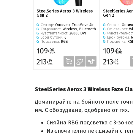
SteelSeries Aerox 3 Wireless
SteelSeries Ae
Gen 2
Gen 2
Сензор:
Оптичен
,
TrueMove Air
Сензор:
Оптич
Свързаност:
Wireless
,
Bluetooth
Свързаност:
Wi
Чувствителност:
26000 DPI
Чувствителнос
Брой бутони:
6
Брой бутони:
6
Подсветка:
RGB
Подсветка:
RG
109·
109·
00
00
EUR
EUR
213·
213·
19
19
лв.
лв.
SteelSeries Aerox 3 Wireless Faze Cla
Доминирайте на бойното поле точно
им. С оборудване, одобрено от тях.
Сияйна RBG подсветка с 3-зоно
Изключително лек дизайн с тег