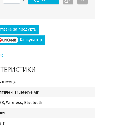
тване за продукта
Калкулатор
UR
КТЕРИСТИКИ
4 месеца
птичен, TrueMove Air
SB, Wireless, Bluetooth
 ms
8 g