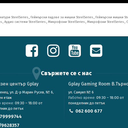
иатури SteelSeries
,
Геймърски падове за мишки SteelSeries
,
Геймърски мишки St
es
,
Аудио системи SteelSeries
,
Микрофони SteelSeries
,
Микрофони SteelSeries
,
С
Свържете се с нас
зен център Gplay
Gplay Gaming Room В.Търн
зенец, ул. Д-р Марин Русев, № 6,
ул. Самуил № 6
ен етаж
Работно време:
09:30 – 18:00 от
о време:
09:30 – 18:00 от
понеделник до петък
лник до петък
062 600 677
79999744
/9628357