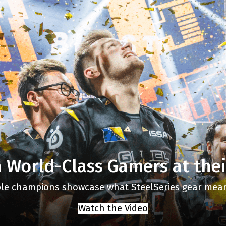
 World-Class Gamers at thei
ble champions showcase what SteelSeries gear mean
Watch the Video