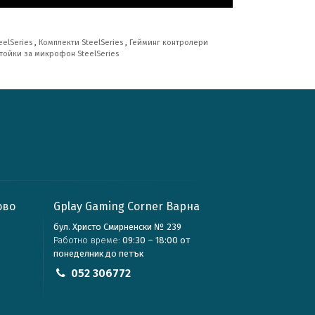
eelSeries
,
Комплекти SteelSeries
,
Гейминг контролери
тойки за микрофон SteelSeries
ово
Gplay Gaming Corner Варна
бул. Христо Смирненски № 239
Работно време:
09:30 – 18:00 от
понеделник до петък
052 306772