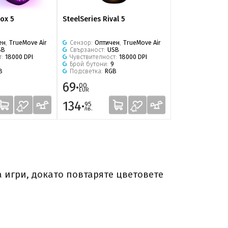
rox 5
SteelSeries Rival 5
SteelSeries Ae
CS2 Dragon Lor
ен
,
TrueMove Air
Сензор:
Оптичен
,
TrueMove Air
Сензор:
Оптич
SB
Свързаност:
USB
Свързаност:
U
т:
18000 DPI
Чувствителност:
18000 DPI
Bluetooth
Брой бутони:
9
Чувствителнос
B
Подсветка:
RGB
Брой бутони:
6
Подсветка:
RG
69·
129·
00
00
EUR
EUR
134·
252·
95
30
лв.
лв.
 игри, докато повтаряте цветовете