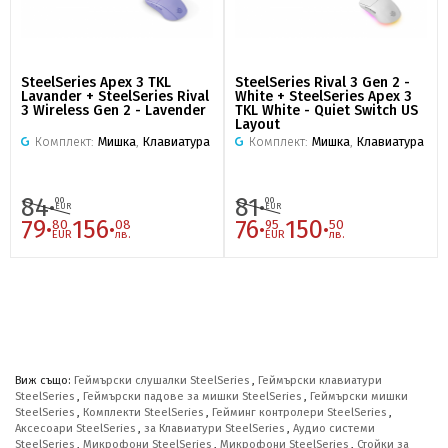
SteelSeries Apex 3 TKL
SteelSeries Rival 3 Gen 2 -
Lavander + SteelSeries Rival
White + SteelSeries Apex 3
3 Wireless Gen 2 - Lavender
TKL White - Quiet Switch US
Layout
Комплект:
Мишка
,
Клавиатура
Комплект:
Мишка
,
Клавиатура
84·
81·
00
00
EUR
EUR
79·
156·
76·
150·
80
08
95
50
EUR
лв.
EUR
лв.
Виж също:
Геймърски слушалки SteelSeries
,
Геймърски клавиатури
SteelSeries
,
Геймърски падове за мишки SteelSeries
,
Геймърски мишки
SteelSeries
,
Комплекти SteelSeries
,
Гейминг контролери SteelSeries
,
Аксесоари SteelSeries
,
за Клавиатури SteelSeries
,
Аудио системи
SteelSeries
,
Микрофони SteelSeries
,
Микрофони SteelSeries
,
Стойки за