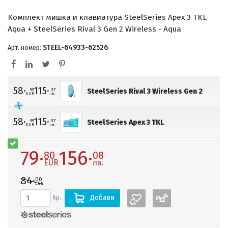
Комплект мишка и клавиатура SteelSeries Apex 3 TKL
Aqua + SteelSeries Rival 3 Gen 2 Wireless - Aqua
STEEL-64933-62526
Арт. номер:
58·
115·
99
37
SteelSeries Rival 3 Wireless Gen 2
EUR
лв.
58·
115·
99
37
SteelSeries Apex 3 TKL
EUR
лв.
79·
156·
80
08
EUR
лв.
84·
00
EUR
Добави
бр.