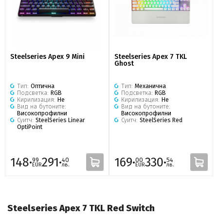
Steelseries Apex 9 Mini
Steelseries Apex 7 TKL
Ghost
Тип:
Оптична
Тип:
Механична
Подсветка:
RGB
Подсветка:
RGB
Кирилизация:
Не
Кирилизация:
Не
Вид на бутоните:
Вид на бутоните:
Високопрофилни
Високопрофилни
Суитч:
SteelSeries Linear
Суитч:
SteelSeries Red
OptiPoint
148·
291·
169·
330·
99
40
00
54
EUR
лв.
EUR
лв.
Steelseries Apex 7 TKL Red Switch