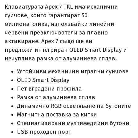
Клавиатурата Apex 7 TKL има механични
суичове, които гарантират 50
милиона клика, използвайки линейни
червени превключватели за плавно
активиране. Apex 7 също ще ви
предложи интегриран OLED Smart Display и
нечуплива рамка от алуминиева сплав
.
Устойчиви механични игрални суичове
OLED Smart Display
Пет вградени профила
Рамка от алуминиева сплав
Динамично RGB осветяване на бутоните
Магнитна поставка за китки
Специализирани мултимедийни бутони
USB проходен порт