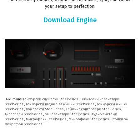
your setup to perfection.
Download Engine
Виж също:
Геймърски слушалки SteelSeries
,
Геймърски клавиатури
SteelSeries
,
Геймърски падове за мишки SteelSeries
,
Геймърски мишки
SteelSeries
,
Комплекти SteelSeries
,
Гейминг контролери SteelSeries
,
Аксесоари SteelSeries
,
за Клавиатури SteelSeries
,
Аудио системи
SteelSeries
,
Микрофони SteelSeries
,
Микрофони SteelSeries
,
Стойки за
микрофон SteelSeries