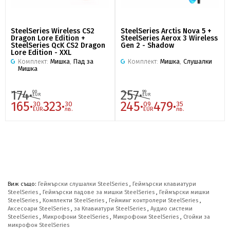
SteelSeries Wireless CS2
SteelSeries Arctis Nova 5 +
Dragon Lore Edition +
SteelSeries Aerox 3 Wireless
SteelSeries QcK CS2 Dragon
Gen 2 - Shadow
Lore Edition - XXL
Комплект:
Мишка
,
Пад за
Комплект:
Мишка
,
Слушалки
Мишка
174·
257·
00
99
EUR
EUR
165·
323·
245·
479·
30
30
09
35
EUR
лв.
EUR
лв.
Виж също:
Геймърски слушалки SteelSeries
,
Геймърски клавиатури
SteelSeries
,
Геймърски падове за мишки SteelSeries
,
Геймърски мишки
SteelSeries
,
Комплекти SteelSeries
,
Гейминг контролери SteelSeries
,
Аксесоари SteelSeries
,
за Клавиатури SteelSeries
,
Аудио системи
SteelSeries
,
Микрофони SteelSeries
,
Микрофони SteelSeries
,
Стойки за
микрофон SteelSeries