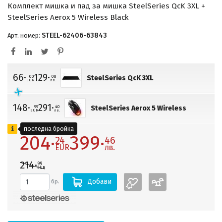
Комплект мишка и пад за мишка SteelSeries QcK 3XL +
SteelSeries Aerox 5 Wireless Black
STEEL-62406-63843
Арт. номер:
66·
129·
00
08
SteelSeries QcK 3XL
EUR
лв.
148·
291·
99
40
SteelSeries Aerox 5 Wireless
EUR
лв.
последна бройка
204·
399·
24
46
EUR
лв.
214·
99
EUR
Добави
бр.