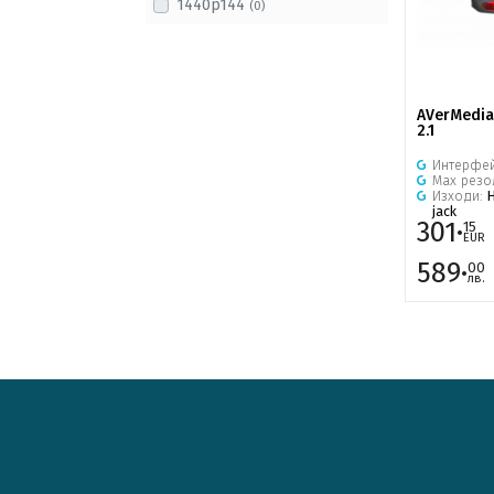
1440p144
(0)
AVerMedia
2.1
Интерфе
Max рез
Изходи:
jack
301·
15
EUR
589·
00
лв.