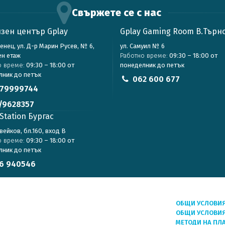
Свържете се с нас
зен център Gplay
Gplay Gaming Room В.Търн
зенец, ул. Д-р Марин Русев, № 6,
ул. Самуил № 6
ен етаж
Работно време:
09:30 – 18:00 от
о време:
09:30 – 18:00 от
понеделник до петък
лник до петък
062 600 677
79999744
/9628357
Station Бургас
авейков, бл.160, вход В
о време:
09:30 – 18:00 от
лник до петък
6 940546
ОБЩИ УСЛОВИ
ОБЩИ УСЛОВИЯ
МЕТОДИ НА ПЛ