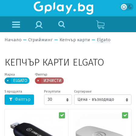
Начало
Стрийминг
Кепчър карти
Elgato
КЕПЧЪР КАРТИ ELGATO
Марка
Филтър
×
ELGATO
×
ИЗЧИСТИ
5 продукта
Резултати
Сортиране
Филтър