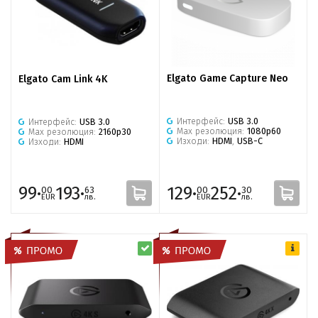
Elgato Game Capture Neo
Elgato Cam Link 4K
Интерфейс:
USB 3.0
Интерфейс:
USB 3.0
Max резолюция:
1080p60
Max резолюция:
2160p30
Изходи:
HDMI
,
USB-C
Изходи:
HDMI
99·
193·
129·
252·
00
63
00
30
EUR
лв.
EUR
лв.