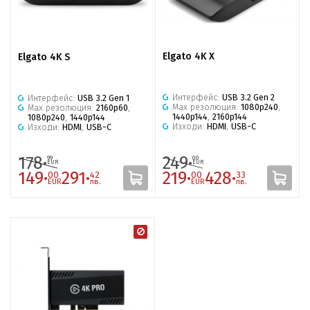
Elgato 4K X
Elgato 4K S
Интерфейс:
USB 3.2 Gen 2
Интерфейс:
USB 3.2 Gen 1
Max резолюция:
1080p240
,
Max резолюция:
2160p60
,
1440p144
,
2160p144
1080p240
,
1440p144
Изходи:
HDMI
,
USB-C
Изходи:
HDMI
,
USB-C
178·
249·
99
00
EUR
EUR
149·
291·
219·
428·
00
42
00
33
EUR
лв.
EUR
лв.