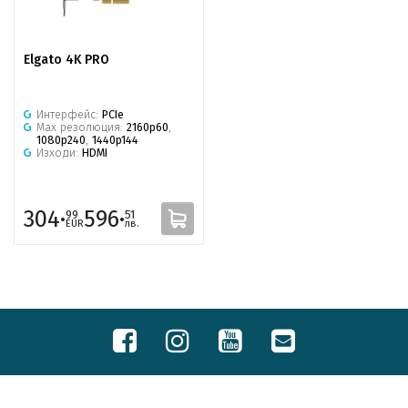
Elgato 4K PRO
Интерфейс:
PCIe
Max резолюция:
2160p60
,
1080p240
,
1440p144
Изходи:
HDMI
304·
596·
99
51
EUR
лв.